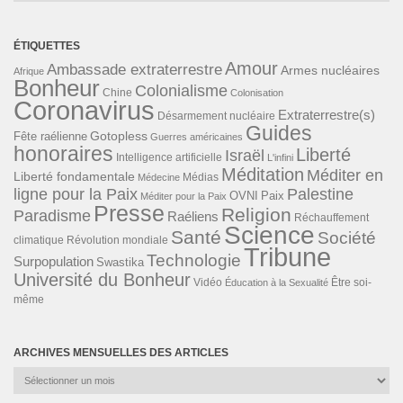
ÉTIQUETTES
Amour
Ambassade extraterrestre
Armes nucléaires
Afrique
Bonheur
Colonialisme
Chine
Colonisation
Coronavirus
Extraterrestre(s)
Désarmement nucléaire
Guides
Gotopless
Fête raélienne
Guerres américaines
honoraires
Liberté
Israël
Intelligence artificielle
L'infini
Méditation
Méditer en
Liberté fondamentale
Médias
Médecine
ligne pour la Paix
Palestine
Paix
OVNI
Méditer pour la Paix
Presse
Religion
Paradisme
Raéliens
Réchauffement
Science
Santé
Société
Révolution mondiale
climatique
Tribune
Technologie
Surpopulation
Swastika
Université du Bonheur
Vidéo
Éducation à la Sexualité
Être soi-
même
ARCHIVES MENSUELLES DES ARTICLES
Archives
mensuelles