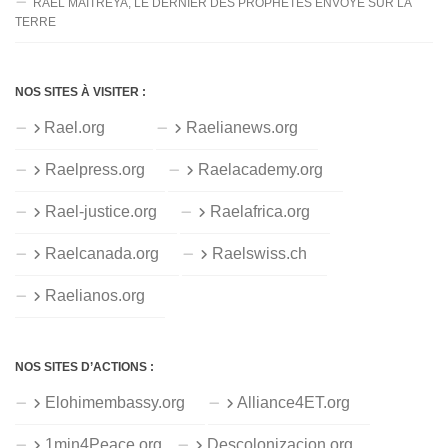
RAËL MAITREYA, LE DERNIER DES PROPHÈTES ENVOYÉ SUR LA
TERRE
NOS SITES À VISITER :
Rael.org
Raelianews.org
Raelpress.org
Raelacademy.org
Rael-justice.org
Raelafrica.org
Raelcanada.org
Raelswiss.ch
Raelianos.org
NOS SITES D’ACTIONS :
Elohimembassy.org
Alliance4ET.org
1min4Peace.org
Descolonizacion.org