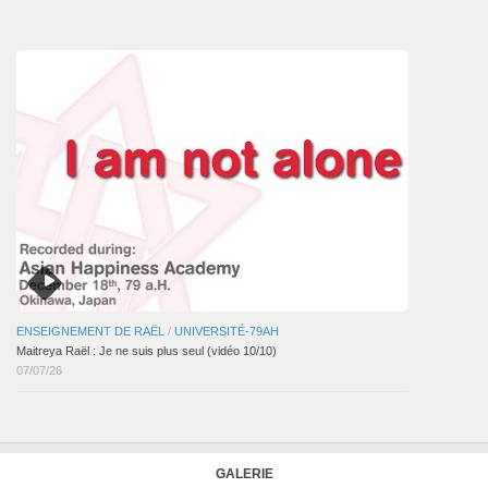
des
articles
ENSEIGNEMENT DE RAËL
/
UNIVERSITÉ-79AH
Maitreya Raël : Je ne suis plus seul (vidéo 10/10)
07/07/26
GALERIE