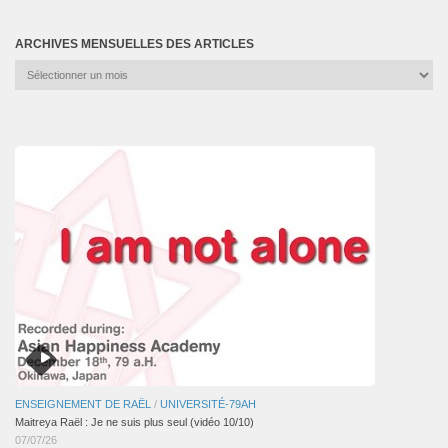
ARCHIVES MENSUELLES DES ARTICLES
Archives
mensuelles
des
articles
ENSEIGNEMENT DE RAËL
/
UNIVERSITÉ-79AH
Maitreya Raël : Je ne suis plus seul (vidéo 10/10)
07/07/26