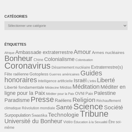
CATÉGORIES
Catégories
ÉTIQUETTES
Amour
Ambassade extraterrestre
Armes nucléaires
Afrique
Bonheur
Colonialisme
Chine
Colonisation
Coronavirus
Extraterrestre(s)
Désarmement nucléaire
Guides
Gotopless
Fête raélienne
Guerres américaines
honoraires
Liberté
Israël
Intelligence artificielle
L'infini
Méditation
Méditer en
Liberté fondamentale
Médias
Médecine
ligne pour la Paix
Palestine
Paix
OVNI
Méditer pour la Paix
Presse
Religion
Paradisme
Raéliens
Réchauffement
Science
Santé
Société
Révolution mondiale
climatique
Tribune
Technologie
Surpopulation
Swastika
Université du Bonheur
Vidéo
Éducation à la Sexualité
Être soi-
même