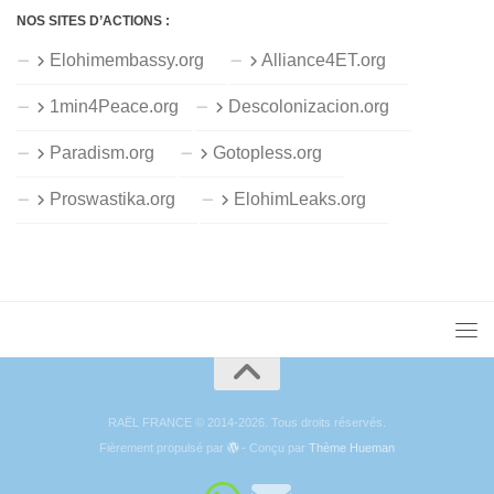
NOS SITES D’ACTIONS :
Elohimembassy.org
Alliance4ET.org
1min4Peace.org
Descolonizacion.org
Paradism.org
Gotopless.org
Proswastika.org
ElohimLeaks.org
RAËL FRANCE © 2014-2026. Tous droits réservés.
Fièrement propulsé par
- Conçu par
Thème Hueman