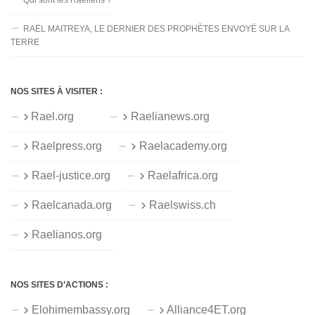
Qui sont les Raéliens ?
RAËL MAITREYA, LE DERNIER DES PROPHÈTES ENVOYÉ SUR LA
TERRE
NOS SITES À VISITER :
Rael.org
Raelianews.org
Raelpress.org
Raelacademy.org
Rael-justice.org
Raelafrica.org
Raelcanada.org
Raelswiss.ch
Raelianos.org
NOS SITES D’ACTIONS :
Elohimembassy.org
Alliance4ET.org