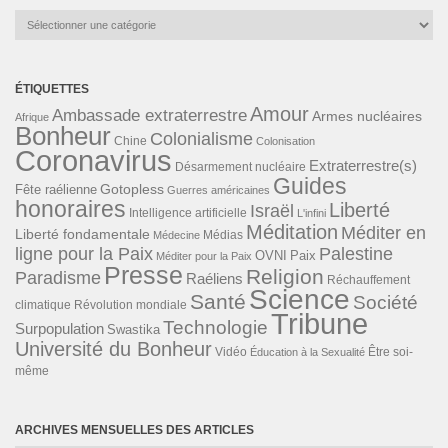
Catégories
ÉTIQUETTES
Amour
Ambassade extraterrestre
Armes nucléaires
Afrique
Bonheur
Colonialisme
Chine
Colonisation
Coronavirus
Extraterrestre(s)
Désarmement nucléaire
Guides
Gotopless
Fête raélienne
Guerres américaines
honoraires
Liberté
Israël
Intelligence artificielle
L'infini
Méditation
Méditer en
Liberté fondamentale
Médias
Médecine
ligne pour la Paix
Palestine
Paix
OVNI
Méditer pour la Paix
Presse
Religion
Paradisme
Raéliens
Réchauffement
Science
Santé
Société
Révolution mondiale
climatique
Tribune
Technologie
Surpopulation
Swastika
Université du Bonheur
Vidéo
Éducation à la Sexualité
Être soi-
même
ARCHIVES MENSUELLES DES ARTICLES