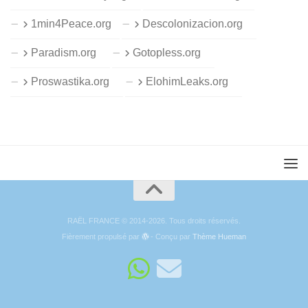
1min4Peace.org
Descolonizacion.org
Paradism.org
Gotopless.org
Proswastika.org
ElohimLeaks.org
RAËL FRANCE © 2014-2026. Tous droits réservés.
Fièrement propulsé par
- Conçu par
Thème Hueman