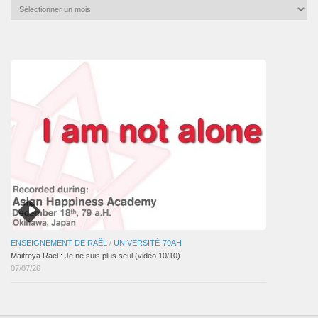
Archives
mensuelles
des
articles
ENSEIGNEMENT DE RAËL
/
UNIVERSITÉ-79AH
Maitreya Raël : Je ne suis plus seul (vidéo 10/10)
07/07/26