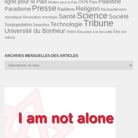
ligne pour la Paix
Palestine
Paix
OVNI
Méditer pour la Paix
Presse
Religion
Paradisme
Raéliens
Réchauffement
Science
Santé
Société
Révolution mondiale
climatique
Tribune
Technologie
Surpopulation
Swastika
Université du Bonheur
Vidéo
Éducation à la Sexualité
Être soi-
même
ARCHIVES MENSUELLES DES ARTICLES
Archives
mensuelles
des
articles