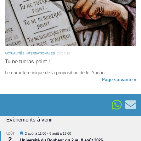
ACTUALITÉS INTERNATIONALES
20/04/26
Tu ne tueras point !
Le caractère inique de la proposition de loi Yadan
Page suivante »
Évènements à venir
Mis
2 août à 11:00
-
8 août à 13:00
AOÛT
2
en
Université du Bonheur du 2 au 8 août 2026