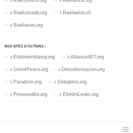
Rael-justice.org
Raelafrica.org
Raelcanada.org
Raelswiss.ch
Raelianos.org
NOS SITES D’ACTIONS :
Elohimembassy.org
Alliance4ET.org
1min4Peace.org
Descolonizacion.org
Paradism.org
Gotopless.org
Proswastika.org
ElohimLeaks.org