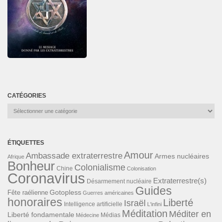
CATÉGORIES
Catégories
ÉTIQUETTES
Amour
Ambassade extraterrestre
Armes nucléaires
Afrique
Bonheur
Colonialisme
Chine
Colonisation
Coronavirus
Extraterrestre(s)
Désarmement nucléaire
Guides
Gotopless
Fête raélienne
Guerres américaines
honoraires
Liberté
Israël
Intelligence artificielle
L'infini
Méditation
Méditer en
Liberté fondamentale
Médias
Médecine