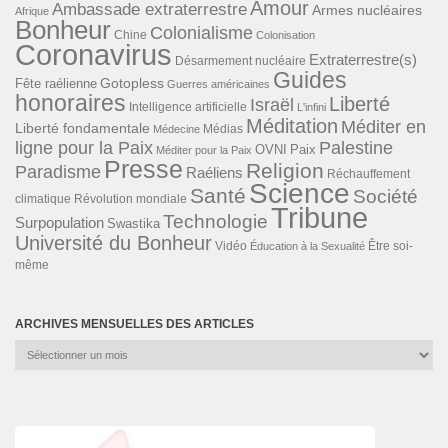
Amour
Ambassade extraterrestre
Armes nucléaires
Afrique
Bonheur
Colonialisme
Chine
Colonisation
Coronavirus
Extraterrestre(s)
Désarmement nucléaire
Guides
Gotopless
Fête raélienne
Guerres américaines
honoraires
Liberté
Israël
Intelligence artificielle
L'infini
Méditation
Méditer en
Liberté fondamentale
Médias
Médecine
ligne pour la Paix
Palestine
Paix
OVNI
Méditer pour la Paix
Presse
Religion
Paradisme
Raéliens
Réchauffement
Science
Santé
Société
Révolution mondiale
climatique
Tribune
Technologie
Surpopulation
Swastika
Université du Bonheur
Vidéo
Éducation à la Sexualité
Être soi-
même
ARCHIVES MENSUELLES DES ARTICLES
Archives
mensuelles
des
articles