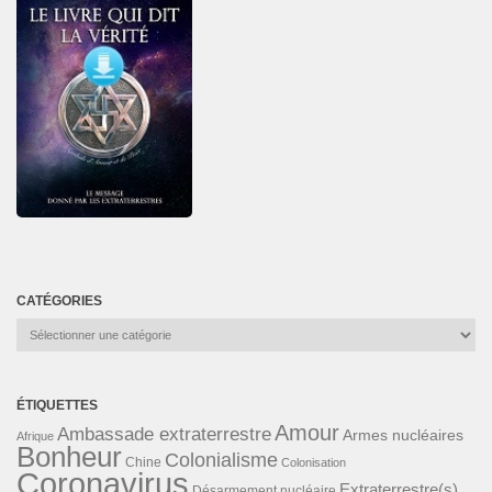
CATÉGORIES
Catégories
ÉTIQUETTES
Amour
Ambassade extraterrestre
Armes nucléaires
Afrique
Bonheur
Colonialisme
Chine
Colonisation
Coronavirus
Extraterrestre(s)
Désarmement nucléaire