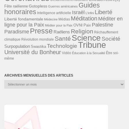
Guides
Gotopless
Fête raélienne
Guerres américaines
honoraires
Liberté
Israël
Intelligence artificielle
L'infini
Méditation
Méditer en
Liberté fondamentale
Médias
Médecine
ligne pour la Paix
Palestine
Paix
OVNI
Méditer pour la Paix
Presse
Religion
Paradisme
Raéliens
Réchauffement
Science
Santé
Société
Révolution mondiale
climatique
Tribune
Technologie
Surpopulation
Swastika
Université du Bonheur
Vidéo
Éducation à la Sexualité
Être soi-
même
ARCHIVES MENSUELLES DES ARTICLES
Archives
mensuelles
des
articles