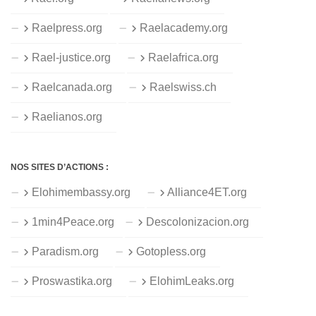
Raelpress.org
Raelacademy.org
Rael-justice.org
Raelafrica.org
Raelcanada.org
Raelswiss.ch
Raelianos.org
NOS SITES D’ACTIONS :
Elohimembassy.org
Alliance4ET.org
1min4Peace.org
Descolonizacion.org
Paradism.org
Gotopless.org
Proswastika.org
ElohimLeaks.org