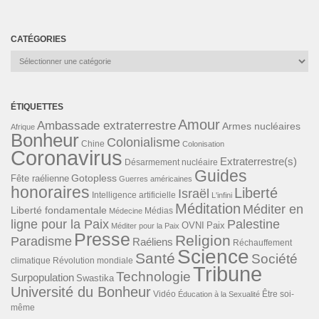
CATÉGORIES
Catégories
ÉTIQUETTES
Amour
Ambassade extraterrestre
Armes nucléaires
Afrique
Bonheur
Colonialisme
Chine
Colonisation
Coronavirus
Extraterrestre(s)
Désarmement nucléaire
Guides
Gotopless
Fête raélienne
Guerres américaines
honoraires
Liberté
Israël
Intelligence artificielle
L'infini
Méditation
Méditer en
Liberté fondamentale
Médias
Médecine
ligne pour la Paix
Palestine
Paix
OVNI
Méditer pour la Paix
Presse
Religion
Paradisme
Raéliens
Réchauffement
Science
Santé
Société
Révolution mondiale
climatique
Tribune
Technologie
Surpopulation
Swastika
Université du Bonheur
Vidéo
Éducation à la Sexualité
Être soi-
même