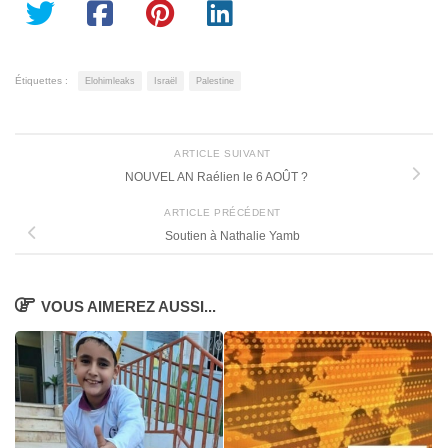
Étiquettes :
Elohimleaks
Israël
Palestine
ARTICLE SUIVANT
NOUVEL AN Raélien le 6 AOÛT ?
ARTICLE PRÉCÉDENT
Soutien à Nathalie Yamb
VOUS AIMEREZ AUSSI...