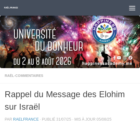
Skip to content
RAËL FRANCE
RAËL-COMMENTAIRES
Rappel du Message des Elohim
sur Israël
PAR
RAELFRANCE
· PUBLIÉ
31/07/25
· MIS À JOUR
05/08/25