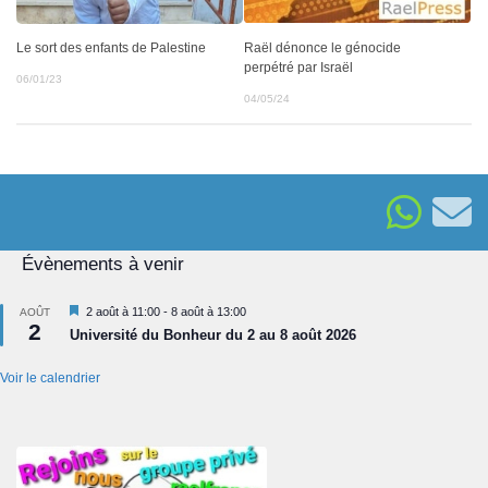
Raël dénonce le génocide
Le sort des enfants de Palestine
perpétré par Israël
06/01/23
04/05/24
Évènements à venir
Mis
2 août à 11:00
-
8 août à 13:00
AOÛT
2
en
Université du Bonheur du 2 au 8 août 2026
avant
Voir le calendrier