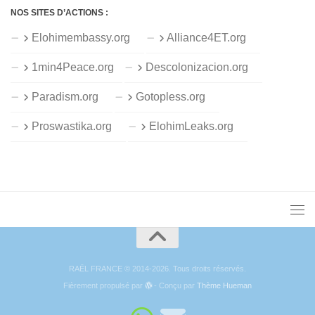
NOS SITES D’ACTIONS :
Elohimembassy.org
Alliance4ET.org
1min4Peace.org
Descolonizacion.org
Paradism.org
Gotopless.org
Proswastika.org
ElohimLeaks.org
RAËL FRANCE © 2014-2026. Tous droits réservés.
Fièrement propulsé par
- Conçu par
Thème Hueman