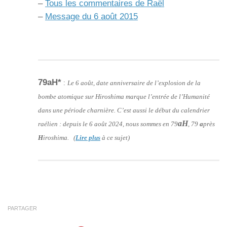
–
Tous les commentaires de Raël
–
Message du 6 août 2015
79aH*
:
Le 6 août, date anniversaire de l’explosion de la
bombe atomique sur Hiroshima marque l’entrée de l’Humanité
dans une période charnière. C’est aussi le début du calendrier
aH
raélien : depuis le 6 août 2024, nous sommes en 79
, 79
a
près
H
iroshima. (
Lire plus
à ce sujet)
PARTAGER