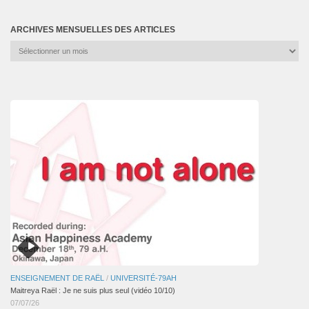
ARCHIVES MENSUELLES DES ARTICLES
Archives
mensuelles
des
articles
ENSEIGNEMENT DE RAËL
/
UNIVERSITÉ-79AH
Maitreya Raël : Je ne suis plus seul (vidéo 10/10)
07/07/26