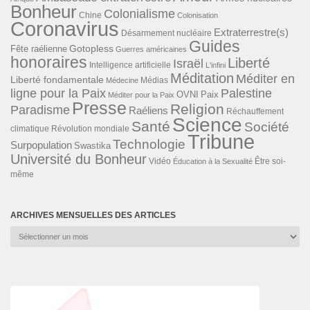
Bonheur
Colonialisme
Chine
Colonisation
Coronavirus
Extraterrestre(s)
Désarmement nucléaire
Guides
Gotopless
Fête raélienne
Guerres américaines
honoraires
Liberté
Israël
Intelligence artificielle
L'infini
Méditation
Méditer en
Liberté fondamentale
Médias
Médecine
ligne pour la Paix
Palestine
Paix
OVNI
Méditer pour la Paix
Presse
Religion
Paradisme
Raéliens
Réchauffement
Science
Santé
Société
Révolution mondiale
climatique
Tribune
Technologie
Surpopulation
Swastika
Université du Bonheur
Vidéo
Éducation à la Sexualité
Être soi-
même
ARCHIVES MENSUELLES DES ARTICLES
Archives
mensuelles
des
articles