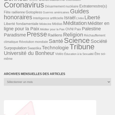
Coronavirus
Extraterrestre(s)
Désarmement nucléaire
Guides
Gotopless
Fête raélienne
Guerres américaines
honoraires
Liberté
Israël
Intelligence artificielle
L'infini
Méditation
Méditer en
Liberté fondamentale
Médias
Médecine
ligne pour la Paix
Palestine
Paix
OVNI
Méditer pour la Paix
Presse
Religion
Paradisme
Raéliens
Réchauffement
Science
Santé
Société
Révolution mondiale
climatique
Tribune
Technologie
Surpopulation
Swastika
Université du Bonheur
Vidéo
Éducation à la Sexualité
Être soi-
même
ARCHIVES MENSUELLES DES ARTICLES
Archives
mensuelles
des
articles