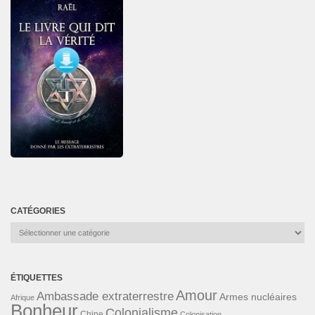
CATÉGORIES
Catégories
ÉTIQUETTES
Amour
Ambassade extraterrestre
Armes nucléaires
Afrique
Bonheur
Colonialisme
Chine
Colonisation