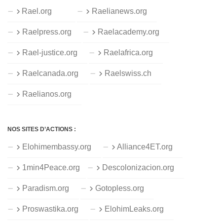
Rael.org
Raelianews.org
Raelpress.org
Raelacademy.org
Rael-justice.org
Raelafrica.org
Raelcanada.org
Raelswiss.ch
Raelianos.org
NOS SITES D’ACTIONS :
Elohimembassy.org
Alliance4ET.org
1min4Peace.org
Descolonizacion.org
Paradism.org
Gotopless.org
Proswastika.org
ElohimLeaks.org