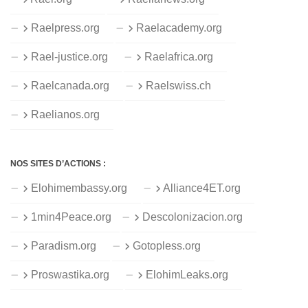
Raelpress.org
Raelacademy.org
Rael-justice.org
Raelafrica.org
Raelcanada.org
Raelswiss.ch
Raelianos.org
NOS SITES D’ACTIONS :
Elohimembassy.org
Alliance4ET.org
1min4Peace.org
Descolonizacion.org
Paradism.org
Gotopless.org
Proswastika.org
ElohimLeaks.org