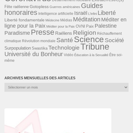
Désarmement nucléaire
Guides
Gotopless
Fête raélienne
Guerres américaines
honoraires
Liberté
Israël
Intelligence artificielle
L'infini
Méditation
Méditer en
Liberté fondamentale
Médias
Médecine
ligne pour la Paix
Palestine
Paix
OVNI
Méditer pour la Paix
Presse
Religion
Paradisme
Raéliens
Réchauffement
Science
Santé
Société
Révolution mondiale
climatique
Tribune
Technologie
Surpopulation
Swastika
Université du Bonheur
Vidéo
Éducation à la Sexualité
Être soi-
même
ARCHIVES MENSUELLES DES ARTICLES
Archives
mensuelles
des
articles