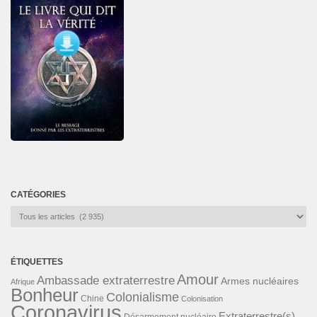
CATÉGORIES
Catégories
ÉTIQUETTES
Amour
Ambassade extraterrestre
Armes nucléaires
Afrique
Bonheur
Colonialisme
Chine
Colonisation
Coronavirus
Extraterrestre(s)