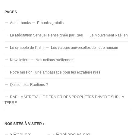
PAGES
Audio-books
E-books gratuits
La Méditation Sensuelle enseignée par Raël
Le Mouvement Raélien
Le symbole de l’infini
Les valeurs universelles de l’être humain
Newsletters
Nos actions raéliennes
Notre mission : une ambassade pour les extraterrestres
Qui sont les Raéliens ?
RAËL MAITREYA, LE DERNIER DES PROPHÈTES ENVOYÉ SUR LA
TERRE
NOS SITES À VISITER :
Rael.org
Raelianews.org