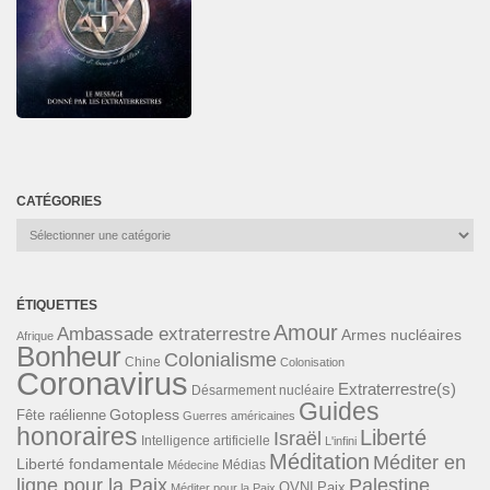
CATÉGORIES
Catégories
ÉTIQUETTES
Amour
Ambassade extraterrestre
Armes nucléaires
Afrique
Bonheur
Colonialisme
Chine
Colonisation
Coronavirus
Extraterrestre(s)
Désarmement nucléaire
Guides
Gotopless
Fête raélienne
Guerres américaines
honoraires
Liberté
Israël
Intelligence artificielle
L'infini
Méditation
Méditer en
Liberté fondamentale
Médias
Médecine
ligne pour la Paix
Palestine
Paix
OVNI
Méditer pour la Paix