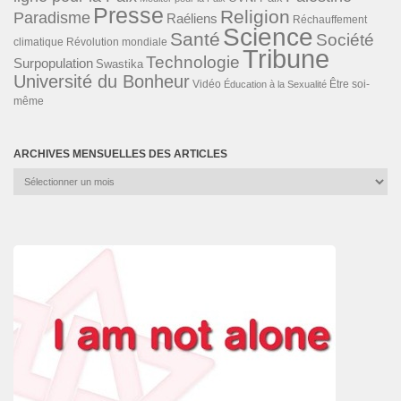
Presse
Religion
Paradisme
Raéliens
Réchauffement
Science
Santé
Société
Révolution mondiale
climatique
Tribune
Technologie
Surpopulation
Swastika
Université du Bonheur
Vidéo
Éducation à la Sexualité
Être soi-
même
ARCHIVES MENSUELLES DES ARTICLES
Archives
mensuelles
des
articles