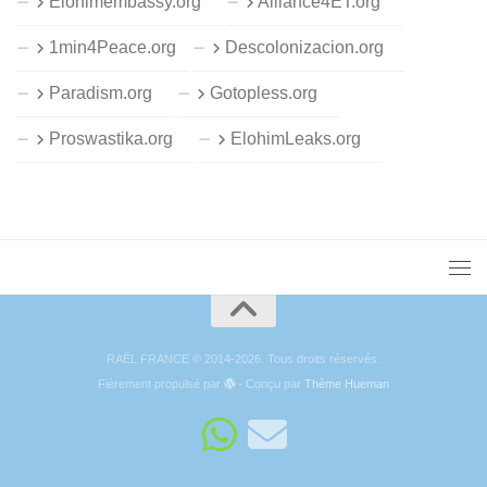
Elohimembassy.org
Alliance4ET.org
1min4Peace.org
Descolonizacion.org
Paradism.org
Gotopless.org
Proswastika.org
ElohimLeaks.org
RAËL FRANCE © 2014-2026. Tous droits réservés.
Fièrement propulsé par
- Conçu par
Thème Hueman