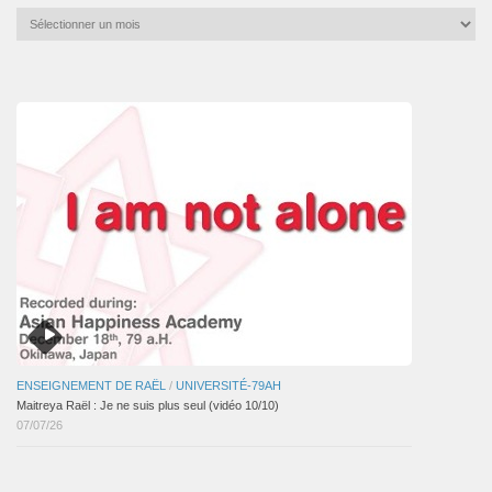
Archives
mensuelles
des
articles
ENSEIGNEMENT DE RAËL
/
UNIVERSITÉ-79AH
Maitreya Raël : Je ne suis plus seul (vidéo 10/10)
07/07/26