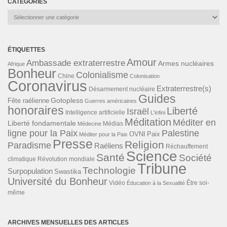
CATÉGORIES
Catégories
ÉTIQUETTES
Amour
Ambassade extraterrestre
Armes nucléaires
Afrique
Bonheur
Colonialisme
Chine
Colonisation
Coronavirus
Extraterrestre(s)
Désarmement nucléaire
Guides
Gotopless
Fête raélienne
Guerres américaines
honoraires
Liberté
Israël
Intelligence artificielle
L'infini
Méditation
Méditer en
Liberté fondamentale
Médias
Médecine
ligne pour la Paix
Palestine
Paix
OVNI
Méditer pour la Paix
Presse
Religion
Paradisme
Raéliens
Réchauffement
Science
Santé
Société
Révolution mondiale
climatique
Tribune
Technologie
Surpopulation
Swastika
Université du Bonheur
Vidéo
Éducation à la Sexualité
Être soi-
même
ARCHIVES MENSUELLES DES ARTICLES