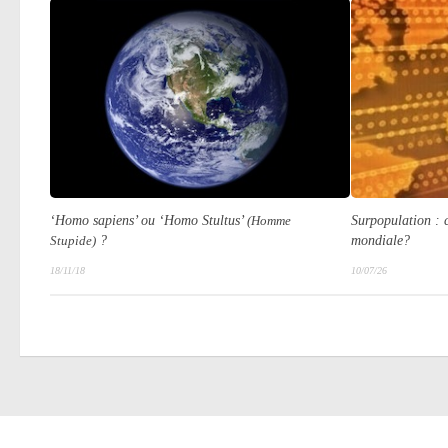
Surpopulation : 
‘Homo sapiens’
ou
‘Homo Stultus’
(Homme
mondiale?
Stupide)
?
10/07/26
18/11/18