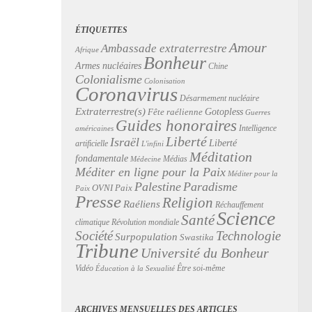
ÉTIQUETTES
Amour
Ambassade extraterrestre
Afrique
Bonheur
Armes nucléaires
Chine
Colonialisme
Colonisation
Coronavirus
Désarmement nucléaire
Extraterrestre(s)
Gotopless
Fête raélienne
Guerres
Guides honoraires
Intelligence
américaines
Liberté
Israël
Liberté
artificielle
L'infini
Méditation
fondamentale
Médias
Médecine
Méditer en ligne pour la Paix
Méditer pour la
Palestine
Paradisme
Paix
OVNI
Paix
Presse
Religion
Raéliens
Réchauffement
Science
Santé
Révolution mondiale
climatique
Technologie
Société
Surpopulation
Swastika
Tribune
Université du Bonheur
Vidéo
Être soi-même
Éducation à la Sexualité
ARCHIVES MENSUELLES DES ARTICLES