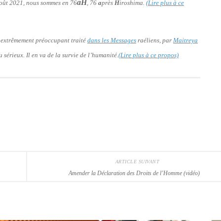
aH
 août 2021, nous sommes en 76
, 76
a
près
H
iroshima.
(Lire plus à ce
 extrêmement préoccupant traité
dans les Messages
raéliens, par
Maitreya
 sérieux. Il en va de la survie de l’humanité.
(Lire plus à ce propos)
ARTICLE SUIVANT
Amender la Déclaration des Droits de l’Homme (vidéo)