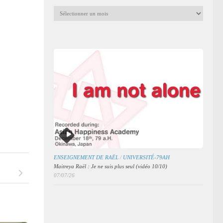
Archives
mensuelles
des
articles
ENSEIGNEMENT DE RAËL
/
UNIVERSITÉ-79AH
Maitreya Raël : Je ne suis plus seul (vidéo 10/10)
07/07/26