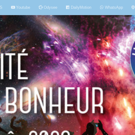
S
Youtube
Odysee
DailyMotion
WhatsApp