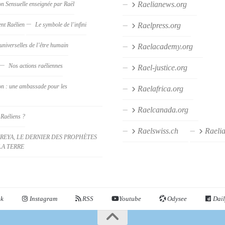
Raelianews.org
on Sensuelle enseignée par Raël
nt Raélien
Le symbole de l’infini
Raelpress.org
universelles de l’être humain
Raelacademy.org
Nos actions raéliennes
Rael-justice.org
on : une ambassade pour les
Raelafrica.org
Raelcanada.org
 Raéliens ?
Raelswiss.ch
Raeli
REYA, LE DERNIER DES PROPHÈTES
LA TERRE
ok
Instagram
RSS
Youtube
Odysee
Dail