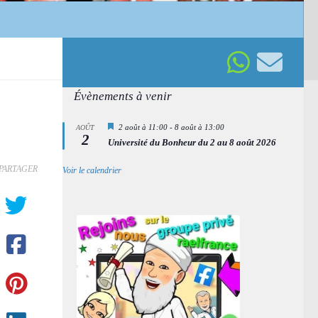
Évènements à venir
Mis
2 août à 11:00
-
8 août à 13:00
AOÛT
2
en
Université du Bonheur du 2 au 8 août 2026
avant
PARTAGER
Voir le calendrier