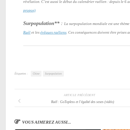
révélation. C’est aussi le début du calendrier raélien : depuis le 6
propos)
Surpopulation**
:
La surpopulation mondiale est une thème
Raël
et les
évêques raéliens
. Ces conséquences doivent être prises au
Étiquettes :
Chine
Surpopulation
ARTICLE PRÉCÉDENT
Raël : GoTopless et l’égalité des sexes (vidéo)
VOUS AIMEREZ AUSSI...