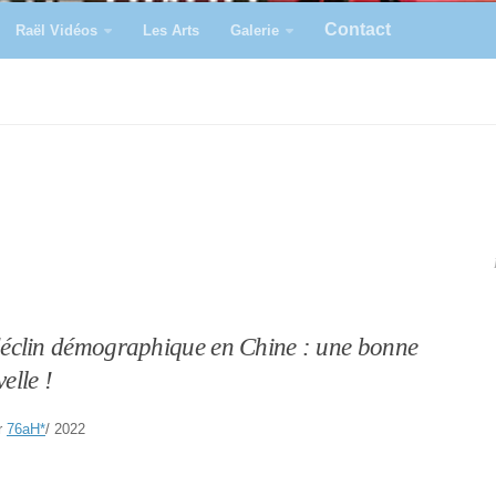
Contact
Raël Vidéos
Les Arts
Galerie
éclin démographique en Chine : une bonne
elle !
r
76aH
*
/ 2022