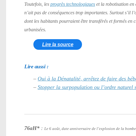
Toutefois, les
progrès technologiques
et la robotisation en 
n’ait pas de conséquences trop importantes. Surtout s’il l
dont les habitants pourraient être transférés et formés en
urbanisées.
Lire la source
Lire aussi :
–
Oui à la Dénatalité, arrêtez de faire des béb
–
Stopper la surpopulation ou l’ordre naturel 
76aH*
:
Le 6 août, date anniversaire de l’explosion de la bomb