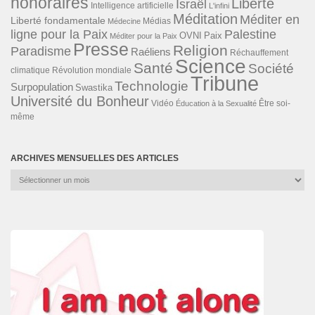
honoraires
Liberté
Israël
Intelligence artificielle
L'infini
Méditation
Méditer en
Liberté fondamentale
Médias
Médecine
ligne pour la Paix
Palestine
Paix
OVNI
Méditer pour la Paix
Presse
Religion
Paradisme
Raéliens
Réchauffement
Science
Santé
Société
Révolution mondiale
climatique
Tribune
Technologie
Surpopulation
Swastika
Université du Bonheur
Vidéo
Éducation à la Sexualité
Être soi-
même
ARCHIVES MENSUELLES DES ARTICLES
Archives
mensuelles
des
articles