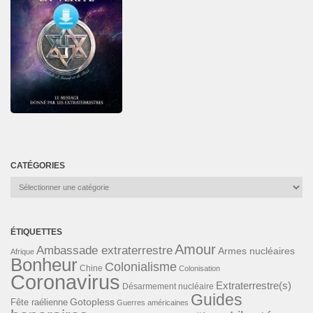
CATÉGORIES
Catégories
ÉTIQUETTES
Amour
Ambassade extraterrestre
Armes nucléaires
Afrique
Bonheur
Colonialisme
Chine
Colonisation
Coronavirus
Extraterrestre(s)
Désarmement nucléaire
Guides
Gotopless
Fête raélienne
Guerres américaines