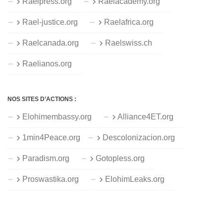
Raelpress.org
Raelacademy.org
Rael-justice.org
Raelafrica.org
Raelcanada.org
Raelswiss.ch
Raelianos.org
NOS SITES D’ACTIONS :
Elohimembassy.org
Alliance4ET.org
1min4Peace.org
Descolonizacion.org
Paradism.org
Gotopless.org
Proswastika.org
ElohimLeaks.org