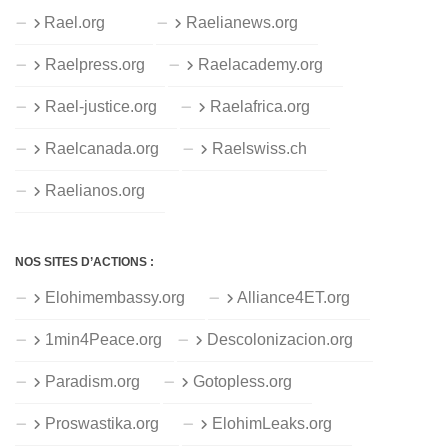
Rael.org
Raelianews.org
Raelpress.org
Raelacademy.org
Rael-justice.org
Raelafrica.org
Raelcanada.org
Raelswiss.ch
Raelianos.org
NOS SITES D’ACTIONS :
Elohimembassy.org
Alliance4ET.org
1min4Peace.org
Descolonizacion.org
Paradism.org
Gotopless.org
Proswastika.org
ElohimLeaks.org