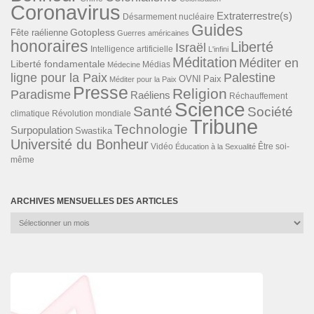
Coronavirus
Extraterrestre(s)
Désarmement nucléaire
Guides
Gotopless
Fête raélienne
Guerres américaines
honoraires
Liberté
Israël
Intelligence artificielle
L'infini
Méditation
Méditer en
Liberté fondamentale
Médias
Médecine
ligne pour la Paix
Palestine
Paix
OVNI
Méditer pour la Paix
Presse
Religion
Paradisme
Raéliens
Réchauffement
Science
Santé
Société
Révolution mondiale
climatique
Tribune
Technologie
Surpopulation
Swastika
Université du Bonheur
Vidéo
Éducation à la Sexualité
Être soi-
même
ARCHIVES MENSUELLES DES ARTICLES
Archives
mensuelles
des
articles