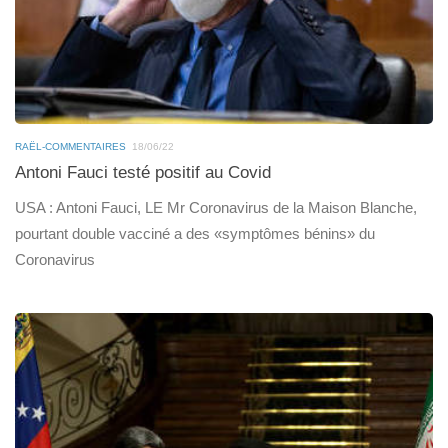
RAËL-COMMENTAIRES
18/06/22
Antoni Fauci testé positif au Covid
USA : Antoni Fauci, LE Mr Coronavirus de la Maison Blanche,
pourtant double vacciné a des «symptômes bénins» du
Coronavirus