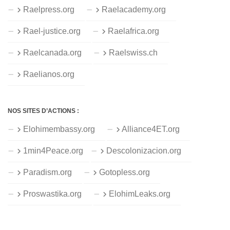
Raelpress.org
Raelacademy.org
Rael-justice.org
Raelafrica.org
Raelcanada.org
Raelswiss.ch
Raelianos.org
NOS SITES D’ACTIONS :
Elohimembassy.org
Alliance4ET.org
1min4Peace.org
Descolonizacion.org
Paradism.org
Gotopless.org
Proswastika.org
ElohimLeaks.org