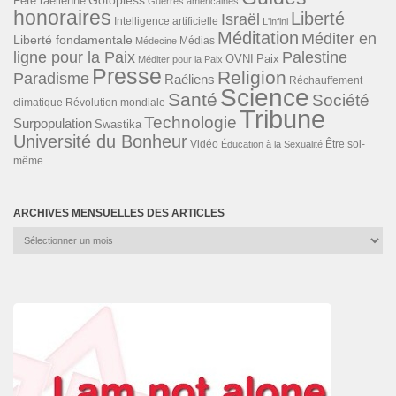
Gotopless
Fête raélienne
Guerres américaines
honoraires
Liberté
Israël
Intelligence artificielle
L'infini
Méditation
Méditer en
Liberté fondamentale
Médias
Médecine
ligne pour la Paix
Palestine
Paix
OVNI
Méditer pour la Paix
Presse
Religion
Paradisme
Raéliens
Réchauffement
Science
Santé
Société
Révolution mondiale
climatique
Tribune
Technologie
Surpopulation
Swastika
Université du Bonheur
Vidéo
Éducation à la Sexualité
Être soi-
même
ARCHIVES MENSUELLES DES ARTICLES
Archives
mensuelles
des
articles