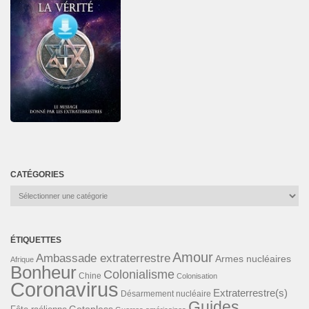
CATÉGORIES
Catégories
ÉTIQUETTES
Amour
Ambassade extraterrestre
Armes nucléaires
Afrique
Bonheur
Colonialisme
Chine
Colonisation
Coronavirus
Extraterrestre(s)
Désarmement nucléaire
Guides