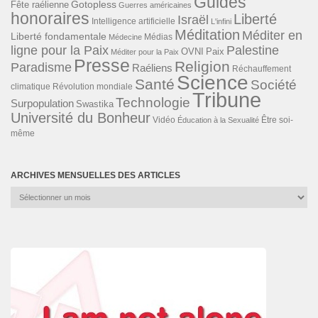
Guides
Gotopless
Fête raélienne
Guerres américaines
honoraires
Liberté
Israël
Intelligence artificielle
L'infini
Méditation
Méditer en
Liberté fondamentale
Médias
Médecine
ligne pour la Paix
Palestine
Paix
OVNI
Méditer pour la Paix
Presse
Religion
Paradisme
Raéliens
Réchauffement
Science
Santé
Société
Révolution mondiale
climatique
Tribune
Technologie
Surpopulation
Swastika
Université du Bonheur
Vidéo
Éducation à la Sexualité
Être soi-
même
ARCHIVES MENSUELLES DES ARTICLES
Archives
mensuelles
des
articles