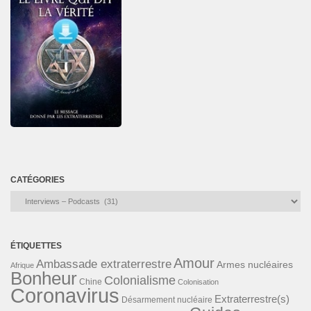
CATÉGORIES
Catégories
ÉTIQUETTES
Amour
Ambassade extraterrestre
Armes nucléaires
Afrique
Bonheur
Colonialisme
Chine
Colonisation
Coronavirus
Extraterrestre(s)
Désarmement nucléaire