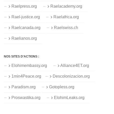
Raelpress.org
Raelacademy.org
Rael-justice.org
Raelafrica.org
Raelcanada.org
Raelswiss.ch
Raelianos.org
NOS SITES D’ACTIONS :
Elohimembassy.org
Alliance4ET.org
1min4Peace.org
Descolonizacion.org
Paradism.org
Gotopless.org
Proswastika.org
ElohimLeaks.org