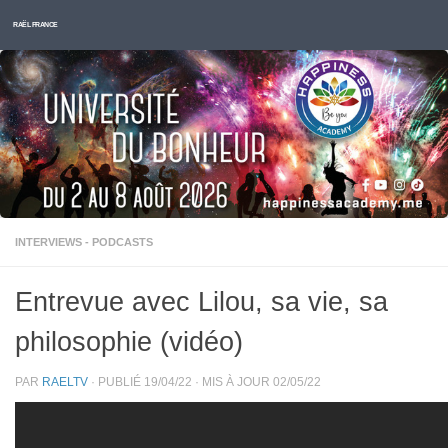
Skip to content
RAËL FRANCE
INTERVIEWS - PODCASTS
Entrevue avec Lilou, sa vie, sa
philosophie (vidéo)
PAR
RAELTV
· PUBLIÉ
19/04/22
· MIS À JOUR
02/05/22