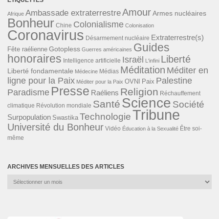
Amour
Ambassade extraterrestre
Armes nucléaires
Afrique
Bonheur
Colonialisme
Chine
Colonisation
Coronavirus
Extraterrestre(s)
Désarmement nucléaire
Guides
Gotopless
Fête raélienne
Guerres américaines
honoraires
Liberté
Israël
Intelligence artificielle
L'infini
Méditation
Méditer en
Liberté fondamentale
Médias
Médecine
ligne pour la Paix
Palestine
Paix
OVNI
Méditer pour la Paix
Presse
Religion
Paradisme
Raéliens
Réchauffement
Science
Santé
Société
Révolution mondiale
climatique
Tribune
Technologie
Surpopulation
Swastika
Université du Bonheur
Vidéo
Éducation à la Sexualité
Être soi-
même
ARCHIVES MENSUELLES DES ARTICLES
Archives
mensuelles
des
articles