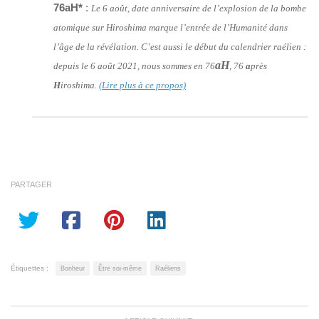
76aH*
:
Le 6 août, date anniversaire de l’explosion de la bombe
atomique sur Hiroshima marque l’entrée de l’Humanité dans
l’âge de la révélation. C’est aussi le début du calendrier raélien :
aH
depuis le 6 août 2021, nous sommes en 76
, 76
a
près
H
iroshima.
(Lire plus à ce propos)
PARTAGER
Étiquettes :
Bonheur
Être soi-même
Raéliens