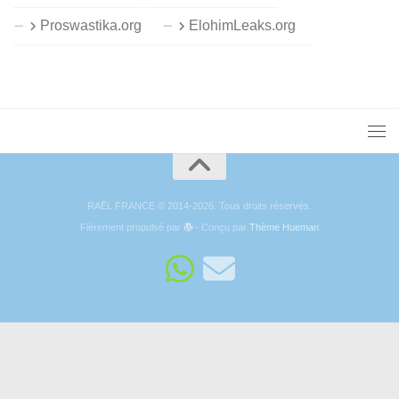
Proswastika.org
ElohimLeaks.org
RAËL FRANCE © 2014-2026. Tous droits réservés.
Fièrement propulsé par
- Conçu par
Thème Hueman