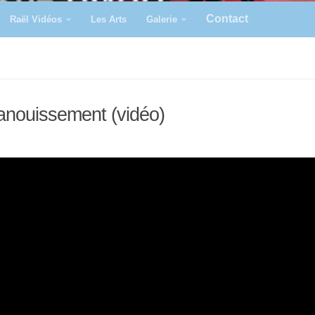
Contact
Raël Vidéos
Les Arts
Galerie
épanouissement (vidéo)