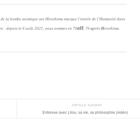
on de la bombe atomique sur Hiroshima marque l’entrée de l’Humanité dans
aH
lien : depuis le 6 août 2021, nous sommes en 76
, 76
a
près
H
iroshima.
ARTICLE SUIVANT
Entrevue avec Lilou, sa vie, sa philosophie (vidéo)