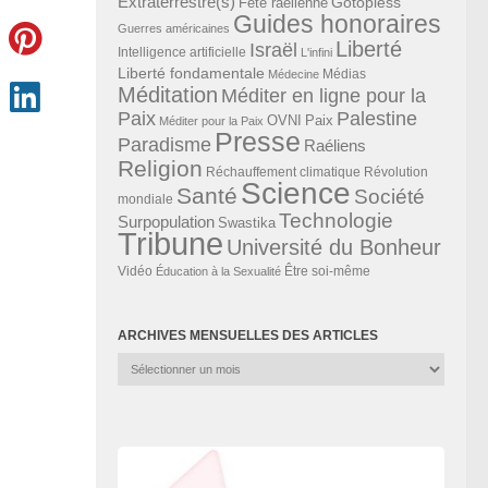
Extraterrestre(s)
Gotopless
Fête raélienne
Guides honoraires
Guerres américaines
Liberté
Israël
Intelligence artificielle
L'infini
Liberté fondamentale
Médias
Médecine
Méditation
Méditer en ligne pour la
Paix
Palestine
Paix
OVNI
Méditer pour la Paix
Presse
Paradisme
Raéliens
Religion
Révolution
Réchauffement climatique
Science
Santé
Société
mondiale
Technologie
Surpopulation
Swastika
Tribune
Université du Bonheur
Vidéo
Éducation à la Sexualité
Être soi-même
ARCHIVES MENSUELLES DES ARTICLES
Archives
mensuelles
des
articles