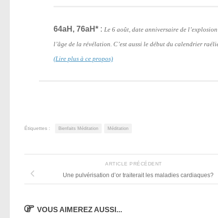
64aH, 76aH*
:
Le 6 août, date anniversaire de l’explosi
l’âge de la révélation. C’est aussi le début du calendrier raé
(Lire plus à ce propos)
Étiquettes :
Bienfaits Méditation
Méditation
ARTICLE PRÉCÉDENT
Une pulvérisation d’or traiterait les maladies cardiaques?
VOUS AIMEREZ AUSSI...