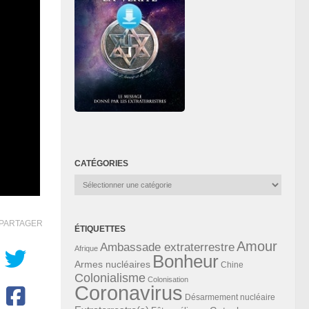
CATÉGORIES
Catégories
PARTAGER
ÉTIQUETTES
Amour
Ambassade extraterrestre
Afrique
Bonheur
Armes nucléaires
Chine
Colonialisme
Colonisation
Coronavirus
Désarmement nucléaire