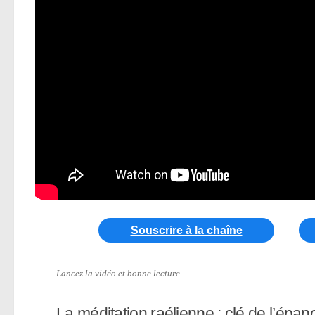
Souscrire à la chaîne
Lancez la vidéo et bonne lecture
La méditation raélienne : clé de l’épa