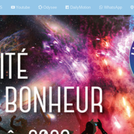
S
Youtube
Odysee
DailyMotion
WhatsApp