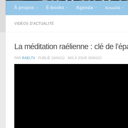
À propos
E-books
Agenda
Actualité
VIDÉOS D'ACTUALITÉ
La méditation raélienne : clé de l’
PAR
RAELTV
· PUBLIÉ
18/04/22
· MIS À JOUR
30/04/22