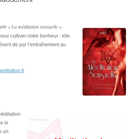
vrir
.
« La méditation sensuelle »
ur cultiver notre bonheur : elle
ésent de par l’entraînement au
ditation.fr
méditation
e le
s un.