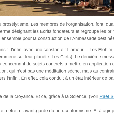
u prosélytisme. Les membres de l’organisation, font, qu
erme désignant les Ecrits fondateurs et regroupe les princ
 ensemble pour la construction de l’Ambassade destinée à 
ns : -l’infini avec une constante : L’amour. – Les Elohi
nt emmené sur leur planète. Les Clefs). Le deuxième mes
fs » concernant de sujets concrets à mettre en application 
ion, qui n’est pas une méditation sèche, mais au contraire
 l’Infini. En effet, cela conduit à un état intérieur de pa
 de la croyance. Et ce, grâce à la Science. (Voir
Rael-S
cite à être à l’avant-garde du non-conformisme. Et à agir 