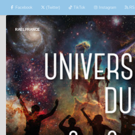
Facebook
(Twitter)
TikTok
Instagram
RS
Skip to content
RAËL FRANCE