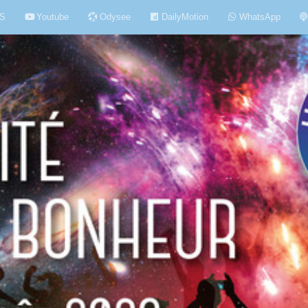
S
Youtube
Odysee
DailyMotion
WhatsApp