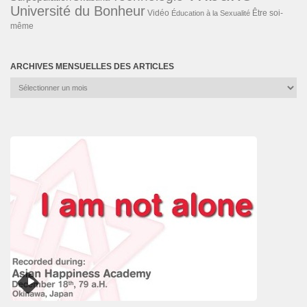
Université du Bonheur
Vidéo
Éducation à la Sexualité
Être soi-
même
ARCHIVES MENSUELLES DES ARTICLES
Archives
mensuelles
des
articles