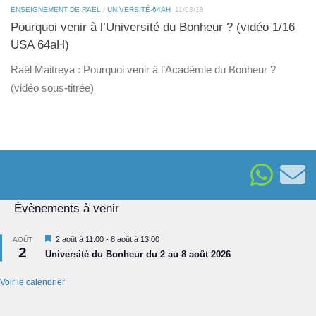
ENSEIGNEMENT DE RAËL
/
UNIVERSITÉ-64AH
11/03/18
Pourquoi venir à l’Université du Bonheur ? (vidéo 1/16
USA 64aH)
Raël Maitreya : Pourquoi venir à l’Académie du Bonheur ?
(vidéo sous-titrée)
Évènements à venir
Mis
2 août à 11:00
-
8 août à 13:00
AOÛT
2
en
Université du Bonheur du 2 au 8 août 2026
avant
Voir le calendrier