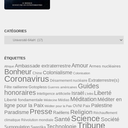
CATÉGORIES
Catégories
ÉTIQUETTES
Amour
Ambassade extraterrestre
Armes nucléaires
Afrique
Bonheur
Colonialisme
Chine
Colonisation
Coronavirus
Extraterrestre(s)
Désarmement nucléaire
Guides
Gotopless
Fête raélienne
Guerres américaines
honoraires
Liberté
Israël
Intelligence artificielle
L'infini
Méditation
Méditer en
Liberté fondamentale
Médias
Médecine
ligne pour la Paix
Palestine
Paix
OVNI
Méditer pour la Paix
Presse
Religion
Paradisme
Raéliens
Réchauffement
Science
Santé
Société
Révolution mondiale
climatique
Tribune
Technologie
Surpopulation
Swastika