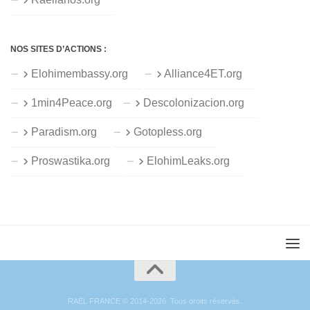
NOS SITES D’ACTIONS :
Elohimembassy.org
Alliance4ET.org
1min4Peace.org
Descolonizacion.org
Paradism.org
Gotopless.org
Proswastika.org
ElohimLeaks.org
RAËL FRANCE © 2014-2026. Tous droits réservés.