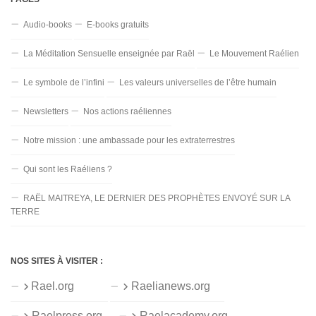
Audio-books
E-books gratuits
La Méditation Sensuelle enseignée par Raël
Le Mouvement Raélien
Le symbole de l’infini
Les valeurs universelles de l’être humain
Newsletters
Nos actions raéliennes
Notre mission : une ambassade pour les extraterrestres
Qui sont les Raéliens ?
RAËL MAITREYA, LE DERNIER DES PROPHÈTES ENVOYÉ SUR LA
TERRE
NOS SITES À VISITER :
Rael.org
Raelianews.org
Raelpress.org
Raelacademy.org