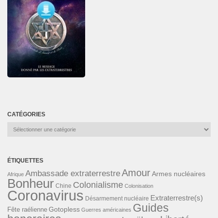
CATÉGORIES
Catégories
ÉTIQUETTES
Amour
Ambassade extraterrestre
Armes nucléaires
Afrique
Bonheur
Colonialisme
Chine
Colonisation
Coronavirus
Extraterrestre(s)
Désarmement nucléaire
Guides
Gotopless
Fête raélienne
Guerres américaines