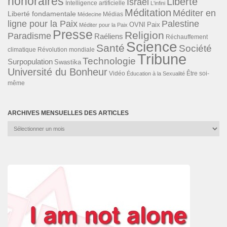
honoraires
Liberté
Israël
Intelligence artificielle
L'infini
Méditation
Méditer en
Liberté fondamentale
Médias
Médecine
ligne pour la Paix
Palestine
Paix
OVNI
Méditer pour la Paix
Presse
Religion
Paradisme
Raéliens
Réchauffement
Science
Santé
Société
Révolution mondiale
climatique
Tribune
Technologie
Surpopulation
Swastika
Université du Bonheur
Vidéo
Éducation à la Sexualité
Être soi-
même
ARCHIVES MENSUELLES DES ARTICLES
Archives
mensuelles
des
articles