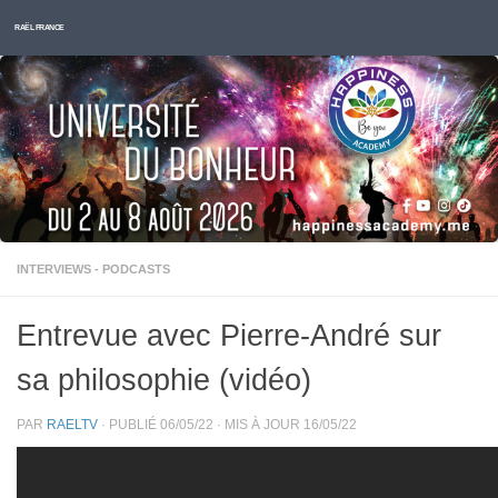
Skip to content
RAËL FRANCE
INTERVIEWS - PODCASTS
Entrevue avec Pierre-André sur
sa philosophie (vidéo)
PAR
RAELTV
· PUBLIÉ
06/05/22
· MIS À JOUR
16/05/22