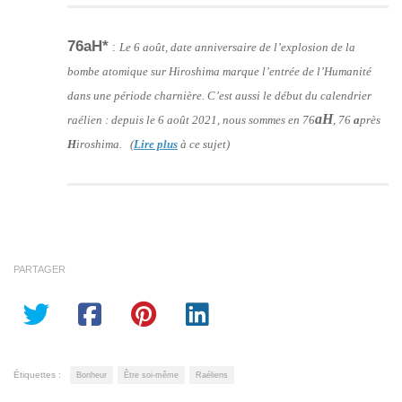
76aH*
:
Le 6 août, date anniversaire de l’explosion de la
bombe atomique sur Hiroshima marque l’entrée de l’Humanité
dans une période charnière. C’est aussi le début du calendrier
aH
raélien : depuis le 6 août 2021, nous sommes en 76
, 76
a
près
H
iroshima. (
Lire plus
à ce sujet)
PARTAGER
Étiquettes :
Bonheur
Être soi-même
Raéliens