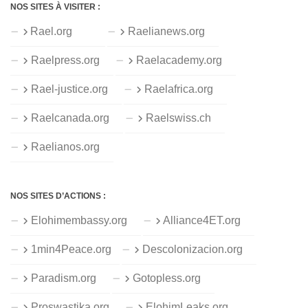
NOS SITES À VISITER :
Rael.org
Raelianews.org
Raelpress.org
Raelacademy.org
Rael-justice.org
Raelafrica.org
Raelcanada.org
Raelswiss.ch
Raelianos.org
NOS SITES D’ACTIONS :
Elohimembassy.org
Alliance4ET.org
1min4Peace.org
Descolonizacion.org
Paradism.org
Gotopless.org
Proswastika.org
ElohimLeaks.org