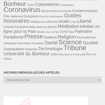
Bonheur
Colonialisme
Chine
Colonisation
Coronavirus
Extraterrestre(s)
Désarmement nucléaire
Guides
Gotopless
Fête raélienne
Guerres américaines
honoraires
Liberté
Israël
Intelligence artificielle
L'infini
Méditation
Méditer en
Liberté fondamentale
Médias
Médecine
ligne pour la Paix
Palestine
Paix
OVNI
Méditer pour la Paix
Presse
Religion
Paradisme
Raéliens
Réchauffement
Science
Santé
Société
Révolution mondiale
climatique
Tribune
Technologie
Surpopulation
Swastika
Université du Bonheur
Vidéo
Éducation à la Sexualité
Être soi-
même
ARCHIVES MENSUELLES DES ARTICLES
Archives
mensuelles
des
articles