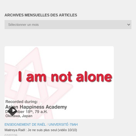
ARCHIVES MENSUELLES DES ARTICLES
Archives
mensuelles
des
articles
ENSEIGNEMENT DE RAËL
/
UNIVERSITÉ-79AH
Maitreya Raël : Je ne suis plus seul (vidéo 10/10)
07/07/26