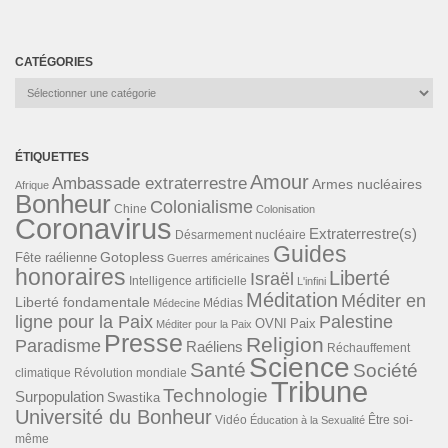
CATÉGORIES
Catégories
ÉTIQUETTES
Amour
Ambassade extraterrestre
Armes nucléaires
Afrique
Bonheur
Colonialisme
Chine
Colonisation
Coronavirus
Extraterrestre(s)
Désarmement nucléaire
Guides
Gotopless
Fête raélienne
Guerres américaines
honoraires
Liberté
Israël
Intelligence artificielle
L'infini
Méditation
Méditer en
Liberté fondamentale
Médias
Médecine
ligne pour la Paix
Palestine
Paix
OVNI
Méditer pour la Paix
Presse
Religion
Paradisme
Raéliens
Réchauffement
Science
Santé
Société
Révolution mondiale
climatique
Tribune
Technologie
Surpopulation
Swastika
Université du Bonheur
Vidéo
Éducation à la Sexualité
Être soi-
même