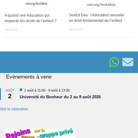
SexEd Day : l’éducation sexuelle
A quand une éducation qui
un droit fondamental de l’enfant
respecte les droits de l’enfant ?
30/11/16
19/01/21
Évènements à venir
Mis
2 août à 11:00
-
8 août à 13:00
AOÛT
2
en
Université du Bonheur du 2 au 8 août 2026
avant
Voir le calendrier