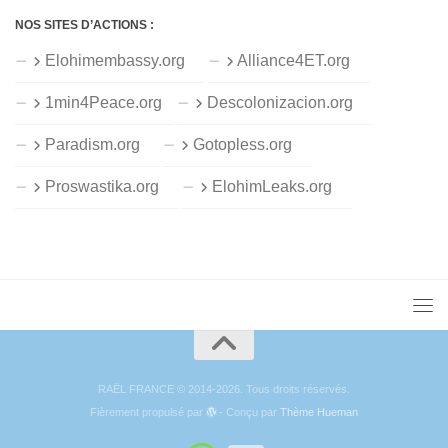
NOS SITES D’ACTIONS :
Elohimembassy.org
Alliance4ET.org
1min4Peace.org
Descolonizacion.org
Paradism.org
Gotopless.org
Proswastika.org
ElohimLeaks.org
RAËL FRANCE © 2014-2026. Tous droits réservés.
Fièrement propulsé par
- Conçu par
Thème Hueman