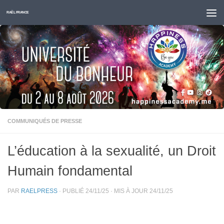
Skip to content
RAËL FRANCE
COMMUNIQUÉS DE PRESSE
L’éducation à la sexualité, un Droit
Humain fondamental
PAR
RAELPRESS
· PUBLIÉ
24/11/25
· MIS À JOUR
24/11/25