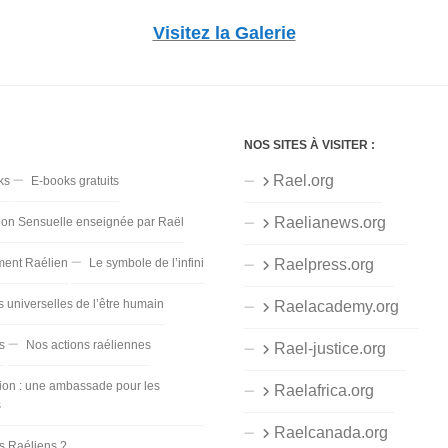
Visitez la Galerie
NOS SITES À VISITER :
Rael.org
ks
E-books gratuits
Raelianews.org
ion Sensuelle enseignée par Raël
ent Raélien
Le symbole de l’infini
Raelpress.org
s universelles de l’être humain
Raelacademy.org
s
Nos actions raéliennes
Rael-justice.org
ion : une ambassade pour les
Raelafrica.org
s
Raelcanada.org
es Raéliens ?