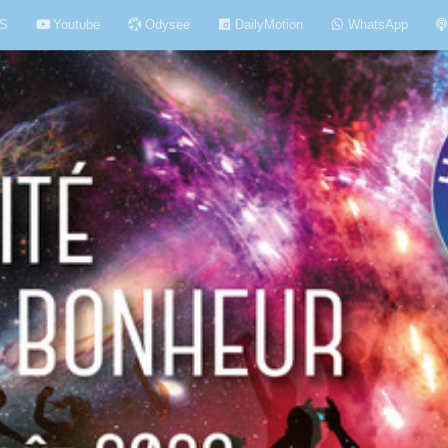
S
Youtube
Odysee
DailyMotion
WhatsApp