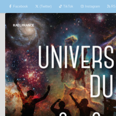
Facebook
(Twitter)
TikTok
Instagram
RS
Skip to content
RAËL FRANCE