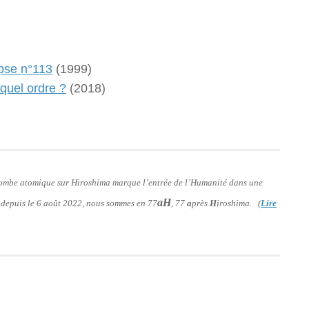
ypse n°113
(1999)
 quel ordre ?
(2018)
 bombe atomique sur Hiroshima marque l’entrée de l’Humanité dans une
aH
: depuis le 6 août 2022, nous sommes en 77
, 77
a
près
H
iroshima. (
Lire