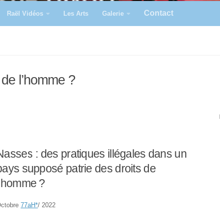
Contact
Raël Vidéos
Les Arts
Galerie
s de l’homme ?
Nasses : des pratiques illégales dans un
pays supposé patrie des droits de
l’homme ?
ctobre
77aH
*
/ 2022