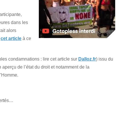
rticipante,
eures dans les
ait alors
i
cet article
à ce
bles condamnations : lire cet article sur
Dalloz.fr
) issu du
aperçu de l’état du droit et notamment de la
e l’Homme.
bertés…