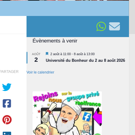
Évènements à venir
Mis
2 août à 11:00
-
8 août à 13:00
AOÛT
2
en
Université du Bonheur du 2 au 8 août 2026
avant
PARTAGER
Voir le calendrier