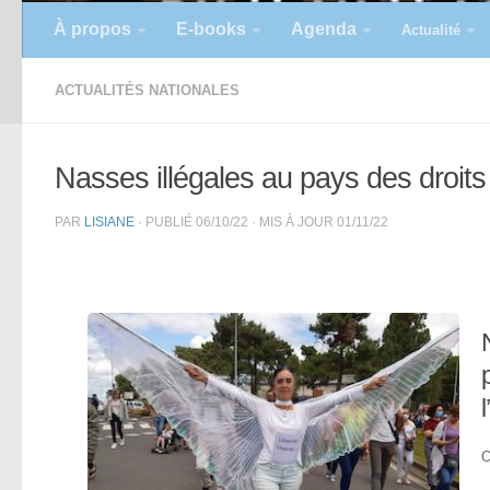
À propos
E-books
Agenda
Actualité
ACTUALITÉS NATIONALES
Nasses illégales au pays des droit
PAR
LISIANE
· PUBLIÉ
06/10/22
· MIS À JOUR
01/11/22
O