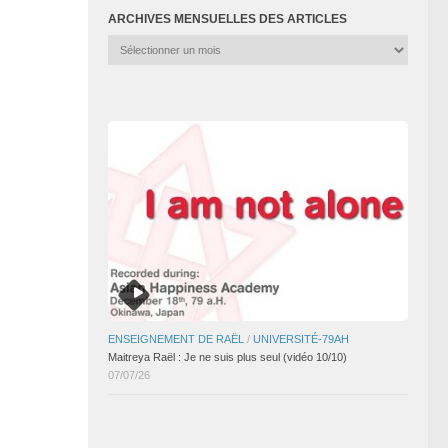
ARCHIVES MENSUELLES DES ARTICLES
Archives
mensuelles
des
articles
ENSEIGNEMENT DE RAËL
/
UNIVERSITÉ-79AH
Maitreya Raël : Je ne suis plus seul (vidéo 10/10)
07/07/26