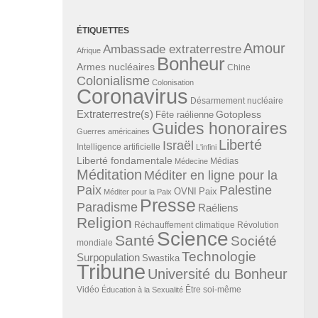
ÉTIQUETTES
Amour
Ambassade extraterrestre
Afrique
Bonheur
Armes nucléaires
Chine
Colonialisme
Colonisation
Coronavirus
Désarmement nucléaire
Extraterrestre(s)
Gotopless
Fête raélienne
Guides honoraires
Guerres américaines
Liberté
Israël
Intelligence artificielle
L'infini
Liberté fondamentale
Médias
Médecine
Méditation
Méditer en ligne pour la
Paix
Palestine
Paix
OVNI
Méditer pour la Paix
Presse
Paradisme
Raéliens
Religion
Révolution
Réchauffement climatique
Science
Santé
Société
mondiale
Technologie
Surpopulation
Swastika
Tribune
Université du Bonheur
Vidéo
Éducation à la Sexualité
Être soi-même