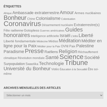
ÉTIQUETTES
Amour
Ambassade extraterrestre
Armes nucléaires
Afrique
Bonheur
Colonialisme
Chine
Colonisation
Coronavirus
Extraterrestre(s)
Désarmement nucléaire
Guides
Gotopless
Fête raélienne
Guerres américaines
honoraires
Liberté
Israël
Intelligence artificielle
L'infini
Méditation
Méditer en
Liberté fondamentale
Médias
Médecine
ligne pour la Paix
Palestine
Paix
OVNI
Méditer pour la Paix
Presse
Religion
Paradisme
Raéliens
Réchauffement
Science
Santé
Société
Révolution mondiale
climatique
Tribune
Technologie
Surpopulation
Swastika
Université du Bonheur
Vidéo
Éducation à la Sexualité
Être soi-
même
ARCHIVES MENSUELLES DES ARTICLES
Archives
mensuelles
des