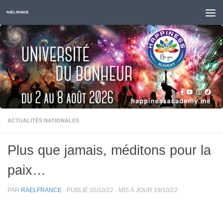
Skip to content
RAËL FRANCE
ACTUALITÉS NATIONALES
Plus que jamais, méditons pour la
paix…
PAR
RAELFRANCE
· PUBLIÉ
05/10/22
· MIS À JOUR
19/10/22