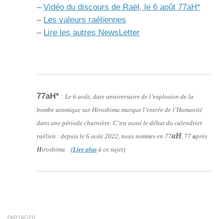
–
Vidéo du discours de Raël, le 6 août 77aH*
–
Les valeurs raéliennes
–
Lire les autres NewsLetter
77aH*
:
Le 6 août, date anniversaire de l’explosion de la
bombe atomique sur Hiroshima marque l’entrée de l’Humanité
dans une période charnière. C’est aussi le début du calendrier
aH
raélien : depuis le 6 août 2022, nous sommes en 77
, 77
a
près
H
iroshima. (
Lire plus
à ce sujet)
PARTAGER