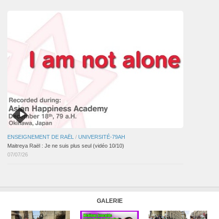
articles
ENSEIGNEMENT DE RAËL
/
UNIVERSITÉ-79AH
Maitreya Raël : Je ne suis plus seul (vidéo 10/10)
07/07/26
GALERIE