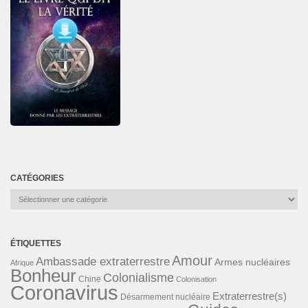
CATÉGORIES
Catégories
ÉTIQUETTES
Amour
Ambassade extraterrestre
Armes nucléaires
Afrique
Bonheur
Colonialisme
Chine
Colonisation
Coronavirus
Extraterrestre(s)
Désarmement nucléaire