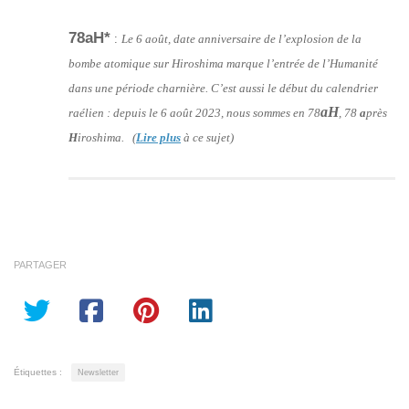
78aH*
:
Le 6 août, date anniversaire de l’explosion de la
bombe atomique sur Hiroshima marque l’entrée de l’Humanité
dans une période charnière. C’est aussi le début du calendrier
aH
raélien : depuis le 6 août 2023, nous sommes en 78
, 78
a
près
H
iroshima. (
Lire plus
à ce sujet)
PARTAGER
Étiquettes :
Newsletter