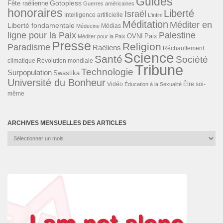
Guides
Gotopless
Fête raélienne
Guerres américaines
honoraires
Liberté
Israël
Intelligence artificielle
L'infini
Méditation
Méditer en
Liberté fondamentale
Médias
Médecine
ligne pour la Paix
Palestine
Paix
OVNI
Méditer pour la Paix
Presse
Religion
Paradisme
Raéliens
Réchauffement
Science
Santé
Société
Révolution mondiale
climatique
Tribune
Technologie
Surpopulation
Swastika
Université du Bonheur
Vidéo
Éducation à la Sexualité
Être soi-
même
ARCHIVES MENSUELLES DES ARTICLES
Archives
mensuelles
des
articles