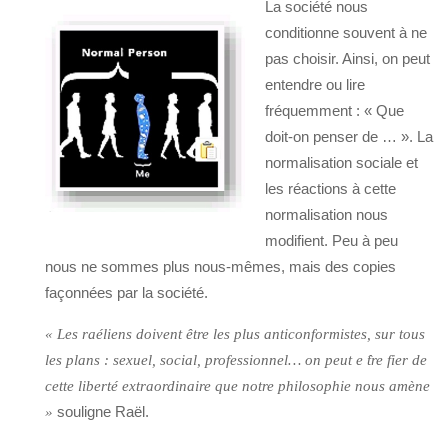
La société nous
conditionne souvent à ne
pas choisir. Ainsi, on peut
entendre ou lire
fréquemment : « Que
doit-on penser de … ». La
normalisation sociale et
les réactions à cette
normalisation nous
modifient. Peu à peu
nous ne sommes plus nous-mêmes, mais des copies
façonnées par la société.
« Les raéliens doivent être les plus anticonformistes, sur tous
les plans : sexuel, social, professionnel… on peut e ̂tre fier de
cette liberté extraordinaire que notre philosophie nous amène
souligne Raël.
»