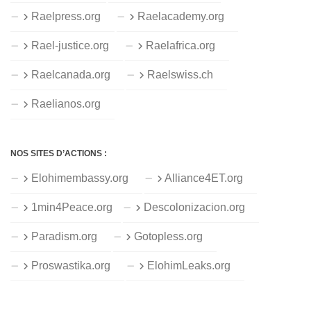
Raelpress.org
Raelacademy.org
Rael-justice.org
Raelafrica.org
Raelcanada.org
Raelswiss.ch
Raelianos.org
NOS SITES D’ACTIONS :
Elohimembassy.org
Alliance4ET.org
1min4Peace.org
Descolonizacion.org
Paradism.org
Gotopless.org
Proswastika.org
ElohimLeaks.org