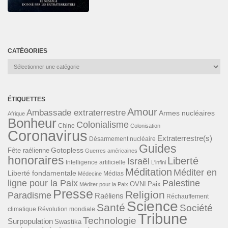
CATÉGORIES
Catégories
ÉTIQUETTES
Amour
Ambassade extraterrestre
Armes nucléaires
Afrique
Bonheur
Colonialisme
Chine
Colonisation
Coronavirus
Extraterrestre(s)
Désarmement nucléaire
Guides
Gotopless
Fête raélienne
Guerres américaines
honoraires
Liberté
Israël
Intelligence artificielle
L'infini
Méditation
Méditer en
Liberté fondamentale
Médias
Médecine
ligne pour la Paix
Palestine
Paix
OVNI
Méditer pour la Paix
Presse
Religion
Paradisme
Raéliens
Réchauffement
Science
Santé
Société
Révolution mondiale
climatique
Tribune
Technologie
Surpopulation
Swastika