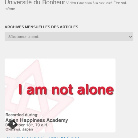
Université du Bonheur
Vidéo
Éducation à la Sexualité
Être soi-
même
ARCHIVES MENSUELLES DES ARTICLES
Archives
mensuelles
des
articles
ENSEIGNEMENT DE RAËL
/
UNIVERSITÉ-79AH