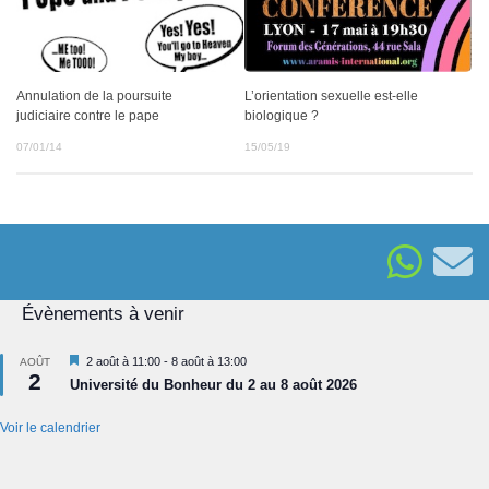
L’orientation sexuelle est-elle
Annulation de la poursuite
biologique ?
judiciaire contre le pape
15/05/19
07/01/14
Évènements à venir
Mis
2 août à 11:00
-
8 août à 13:00
AOÛT
2
en
Université du Bonheur du 2 au 8 août 2026
avant
Voir le calendrier