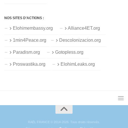
NOS SITES D’ACTIONS :
Elohimembassy.org
Alliance4ET.org
1min4Peace.org
Descolonizacion.org
Paradism.org
Gotopless.org
Proswastika.org
ElohimLeaks.org
RAËL FRANCE © 2014-2026. Tous droits réservés.