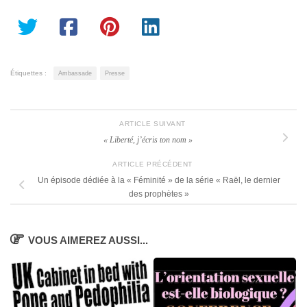
Étiquettes :
Ambassade
Presse
ARTICLE SUIVANT
« Liberté, j’écris ton nom »
ARTICLE PRÉCÉDENT
Un épisode dédiée à la « Féminité » de la série « Raël, le dernier
des prophètes »
VOUS AIMEREZ AUSSI...