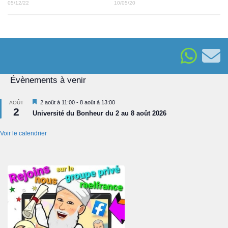
05/12/22
10/05/20
Évènements à venir
Mis
2 août à 11:00
-
8 août à 13:00
AOÛT
2
en
Université du Bonheur du 2 au 8 août 2026
avant
Voir le calendrier