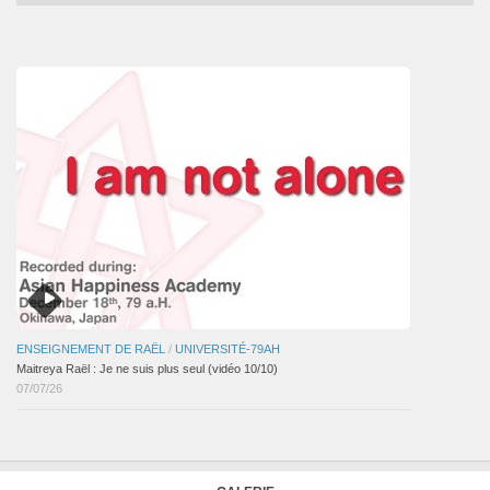
mensuelles
des
articles
ENSEIGNEMENT DE RAËL
/
UNIVERSITÉ-79AH
Maitreya Raël : Je ne suis plus seul (vidéo 10/10)
07/07/26