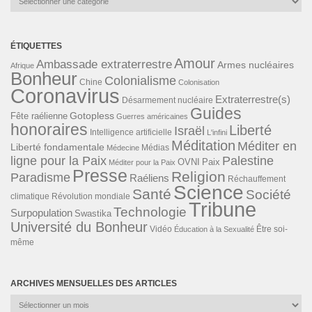
ÉTIQUETTES
Amour
Ambassade extraterrestre
Armes nucléaires
Afrique
Bonheur
Colonialisme
Chine
Colonisation
Coronavirus
Extraterrestre(s)
Désarmement nucléaire
Guides
Gotopless
Fête raélienne
Guerres américaines
honoraires
Liberté
Israël
Intelligence artificielle
L'infini
Méditation
Méditer en
Liberté fondamentale
Médias
Médecine
ligne pour la Paix
Palestine
Paix
OVNI
Méditer pour la Paix
Presse
Religion
Paradisme
Raéliens
Réchauffement
Science
Santé
Société
Révolution mondiale
climatique
Tribune
Technologie
Surpopulation
Swastika
Université du Bonheur
Vidéo
Éducation à la Sexualité
Être soi-
même
ARCHIVES MENSUELLES DES ARTICLES
Archives