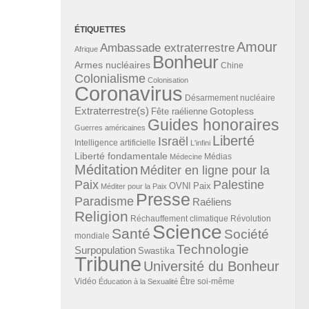
ÉTIQUETTES
Amour
Ambassade extraterrestre
Afrique
Bonheur
Armes nucléaires
Chine
Colonialisme
Colonisation
Coronavirus
Désarmement nucléaire
Extraterrestre(s)
Gotopless
Fête raélienne
Guides honoraires
Guerres américaines
Liberté
Israël
Intelligence artificielle
L'infini
Liberté fondamentale
Médias
Médecine
Méditation
Méditer en ligne pour la
Paix
Palestine
Paix
OVNI
Méditer pour la Paix
Presse
Paradisme
Raéliens
Religion
Révolution
Réchauffement climatique
Science
Santé
Société
mondiale
Technologie
Surpopulation
Swastika
Tribune
Université du Bonheur
Vidéo
Éducation à la Sexualité
Être soi-même