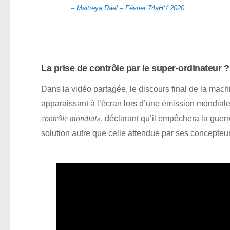
– Maitreya Raël – Février 74aH*/ 2020
La prise de contrôle par le super-ordinateur ?
Dans la vidéo partagée, le discours final de la machi
apparaissant à l’écran lors d’une émission mondial
, déclarant qu’il empêchera la guer
contrôle mondial»
solution autre que celle attendue par ses concepte