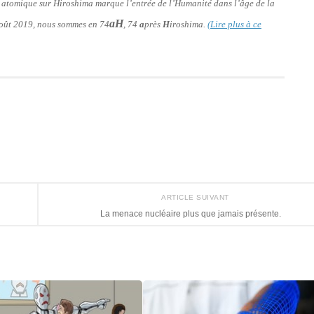
e atomique sur Hiroshima marque l’entrée de l’Humanité dans l’âge de la
aH
 août 2019, nous sommes en 74
, 74
a
près
H
iroshima.
(Lire plus à ce
ARTICLE SUIVANT
La menace nucléaire plus que jamais présente.