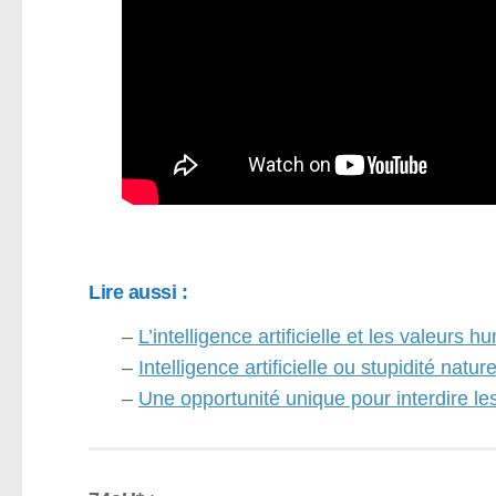
Lire aussi :
–
L’intelligence artificielle et les valeurs 
–
Intelligence artificielle ou stupidité nature
–
Une opportunité unique pour interdire le