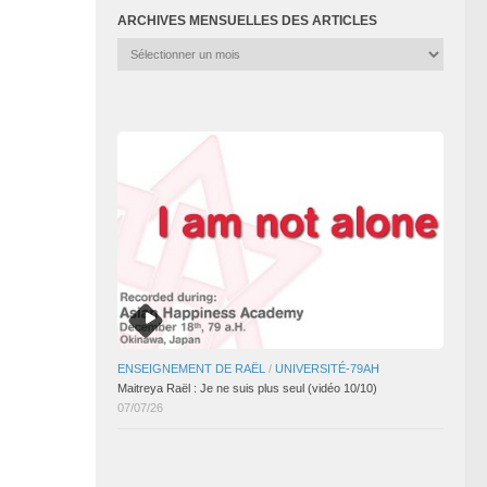
ARCHIVES MENSUELLES DES ARTICLES
Archives
mensuelles
des
articles
ENSEIGNEMENT DE RAËL
/
UNIVERSITÉ-79AH
Maitreya Raël : Je ne suis plus seul (vidéo 10/10)
07/07/26