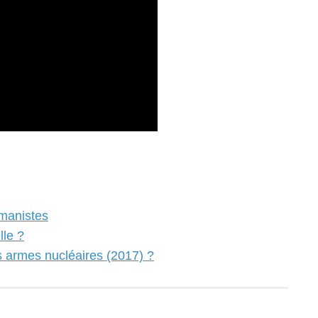
humanistes
lle ?
s armes nucléaires (2017) ?