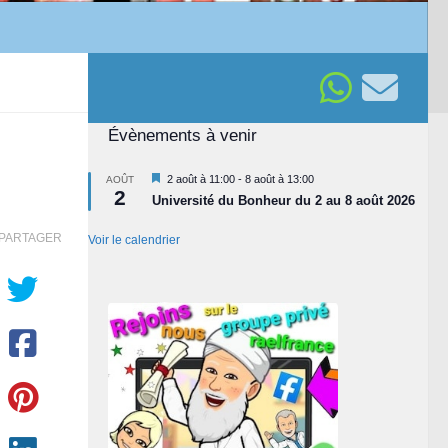
Évènements à venir
Mis
2 août à 11:00
-
8 août à 13:00
AOÛT
2
en
Université du Bonheur du 2 au 8 août 2026
avant
PARTAGER
Voir le calendrier