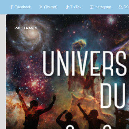
Facebook
(Twitter)
TikTok
Instagram
RS
Skip to content
RAËL FRANCE