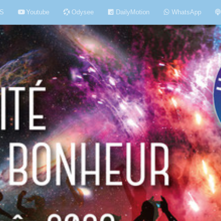
S
Youtube
Odysee
DailyMotion
WhatsApp