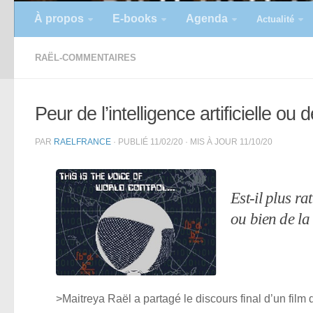
À propos
E-books
Agenda
Actualité
RAËL-COMMENTAIRES
Peur de l’intelligence artificielle ou 
PAR
RAELFRANCE
· PUBLIÉ
11/02/20
· MIS À JOUR
11/10/20
Est-il plus ra
ou bien de la 
>Maitreya Raël a partagé le discours final d’un fil