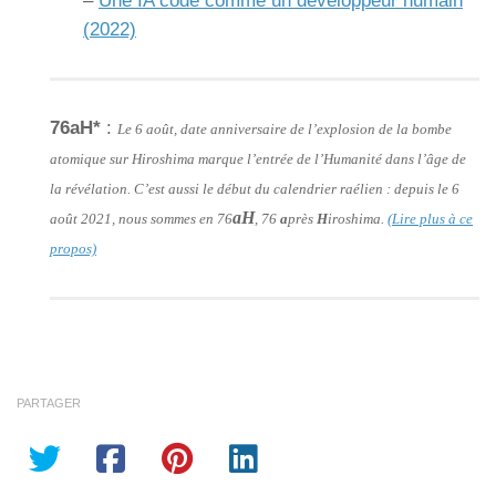
–
Une IA code comme un développeur humain
(2022)
76aH*
:
Le 6 août, date anniversaire de l’explosion de la bombe
atomique sur Hiroshima marque l’entrée de l’Humanité dans l’âge de
la révélation. C’est aussi le début du calendrier raélien : depuis le 6
aH
août 2021, nous sommes en 76
, 76
a
près
H
iroshima.
(Lire plus à ce
propos)
PARTAGER