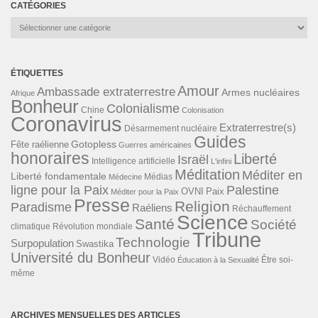
CATÉGORIES
Catégories
ÉTIQUETTES
Amour
Ambassade extraterrestre
Armes nucléaires
Afrique
Bonheur
Colonialisme
Chine
Colonisation
Coronavirus
Extraterrestre(s)
Désarmement nucléaire
Guides
Gotopless
Fête raélienne
Guerres américaines
honoraires
Liberté
Israël
Intelligence artificielle
L'infini
Méditation
Méditer en
Liberté fondamentale
Médias
Médecine
ligne pour la Paix
Palestine
Paix
OVNI
Méditer pour la Paix
Presse
Religion
Paradisme
Raéliens
Réchauffement
Science
Santé
Société
Révolution mondiale
climatique
Tribune
Technologie
Surpopulation
Swastika
Université du Bonheur
Vidéo
Éducation à la Sexualité
Être soi-
même
ARCHIVES MENSUELLES DES ARTICLES