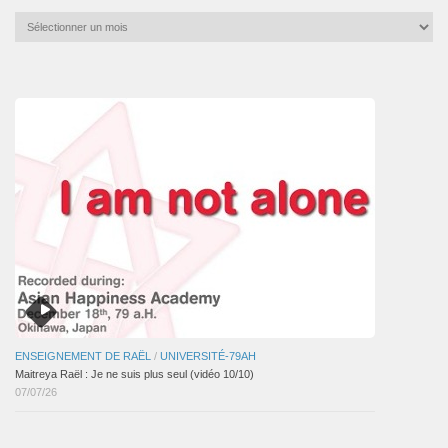
Archives
mensuelles
des
articles
ENSEIGNEMENT DE RAËL
/
UNIVERSITÉ-79AH
Maitreya Raël : Je ne suis plus seul (vidéo 10/10)
07/07/26