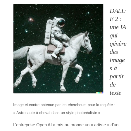
DALL·
E 2 :
une IA
qui
génère
des
image
s à
partir
de
texte
Image ci-contre obtenue par les chercheurs pour la requête :
« Astronaute à cheval dans un style photoréaliste »
L’entreprise Open AI a mis au monde un « artiste » d’un