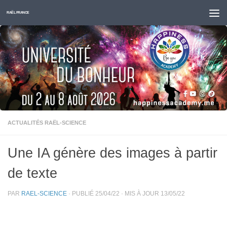
Skip to content
RAËL FRANCE
ACTUALITÉS RAËL-SCIENCE
Une IA génère des images à partir
de texte
PAR
RAEL-SCIENCE
· PUBLIÉ
25/04/22
· MIS À JOUR
13/05/22