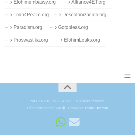
Elohimembassy.org
Alliance4ET.org
1min4Peace.org
Descolonizacion.org
Paradism.org
Gotopless.org
Proswastika.org
ElohimLeaks.org
RAËL FRANCE © 2014-2026. Tous droits réservés.
Fièrement propulsé par
- Conçu par
Thème Hueman