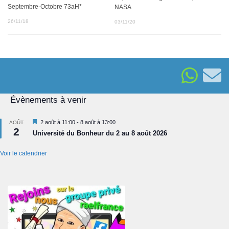
Septembre-Octobre 73aH*
NASA
26/11/18
03/11/20
Évènements à venir
Mis
2 août à 11:00
-
8 août à 13:00
AOÛT
2
en
Université du Bonheur du 2 au 8 août 2026
avant
Voir le calendrier