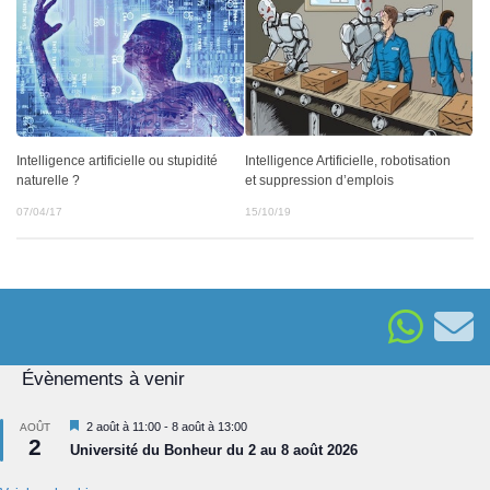
Intelligence artificielle ou stupidité
Intelligence Artificielle, robotisation
naturelle ?
et suppression d’emplois
07/04/17
15/10/19
Évènements à venir
Mis
2 août à 11:00
-
8 août à 13:00
AOÛT
2
en
Université du Bonheur du 2 au 8 août 2026
avant