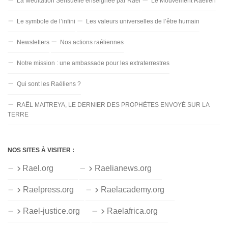
La Méditation Sensuelle enseignée par Raël
Le Mouvement Raélien
Le symbole de l’infini
Les valeurs universelles de l’être humain
Newsletters
Nos actions raéliennes
Notre mission : une ambassade pour les extraterrestres
Qui sont les Raéliens ?
RAËL MAITREYA, LE DERNIER DES PROPHÈTES ENVOYÉ SUR LA
TERRE
NOS SITES À VISITER :
Rael.org
Raelianews.org
Raelpress.org
Raelacademy.org
Rael-justice.org
Raelafrica.org