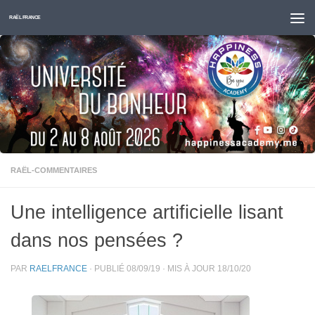
Skip to content
RAËL FRANCE
RAËL-COMMENTAIRES
Une intelligence artificielle lisant
dans nos pensées ?
PAR
RAELFRANCE
· PUBLIÉ
08/09/19
· MIS À JOUR
18/10/20