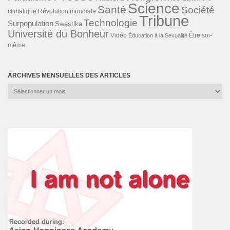
Science
Santé
Société
Révolution mondiale
climatique
Tribune
Technologie
Surpopulation
Swastika
Université du Bonheur
Vidéo
Éducation à la Sexualité
Être soi-
même
ARCHIVES MENSUELLES DES ARTICLES
Archives
mensuelles
des
articles