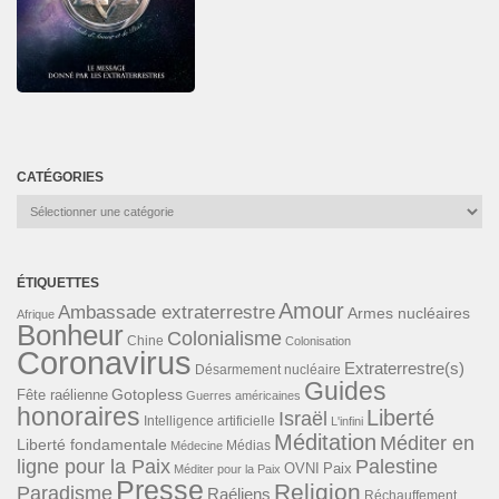
CATÉGORIES
Catégories
ÉTIQUETTES
Amour
Ambassade extraterrestre
Armes nucléaires
Afrique
Bonheur
Colonialisme
Chine
Colonisation
Coronavirus
Extraterrestre(s)
Désarmement nucléaire
Guides
Gotopless
Fête raélienne
Guerres américaines
honoraires
Liberté
Israël
Intelligence artificielle
L'infini
Méditation
Méditer en
Liberté fondamentale
Médias
Médecine
ligne pour la Paix
Palestine
Paix
OVNI
Méditer pour la Paix
Presse
Religion
Paradisme
Raéliens
Réchauffement