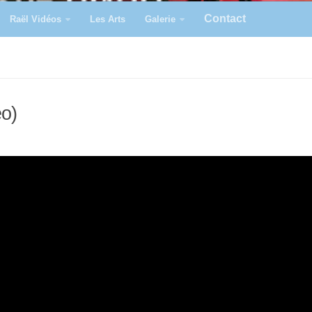
Contact
Raël Vidéos
Les Arts
Galerie
éo)