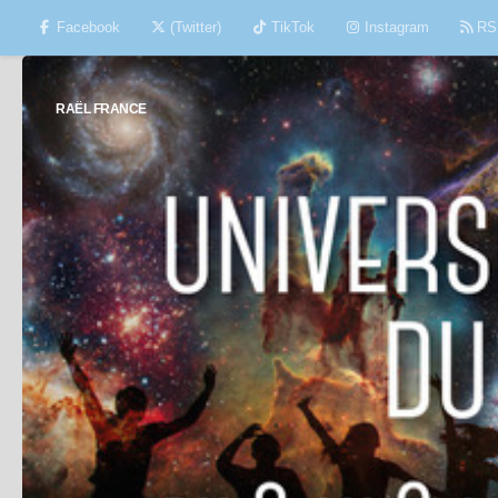
Facebook
(Twitter)
TikTok
Instagram
RS
Skip to content
RAËL FRANCE