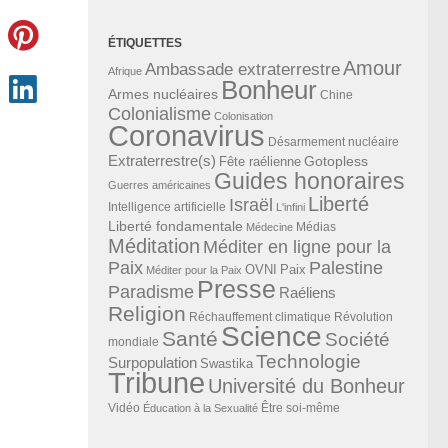
ÉTIQUETTES
Amour
Ambassade extraterrestre
Afrique
Bonheur
Armes nucléaires
Chine
Colonialisme
Colonisation
Coronavirus
Désarmement nucléaire
Extraterrestre(s)
Gotopless
Fête raélienne
Guides honoraires
Guerres américaines
Liberté
Israël
Intelligence artificielle
L'infini
Liberté fondamentale
Médias
Médecine
Méditation
Méditer en ligne pour la
Paix
Palestine
Paix
OVNI
Méditer pour la Paix
Presse
Paradisme
Raéliens
Religion
Révolution
Réchauffement climatique
Science
Santé
Société
mondiale
Technologie
Surpopulation
Swastika
Tribune
Université du Bonheur
Vidéo
Éducation à la Sexualité
Être soi-même