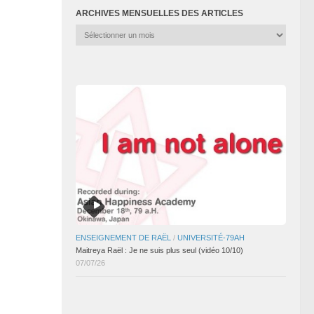
ARCHIVES MENSUELLES DES ARTICLES
Archives
mensuelles
des
articles
ENSEIGNEMENT DE RAËL
/
UNIVERSITÉ-79AH
Maitreya Raël : Je ne suis plus seul (vidéo 10/10)
07/07/26