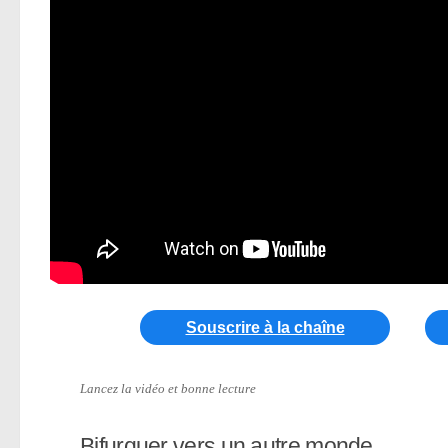
Souscrire à la chaîne
Lancez la vidéo et bonne lecture
Bifurquer vers un autre monde