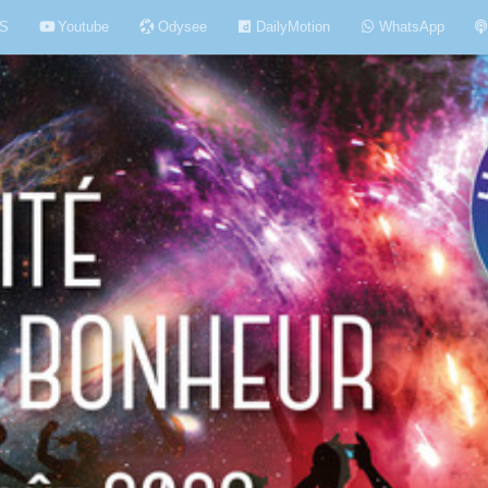
S
Youtube
Odysee
DailyMotion
WhatsApp