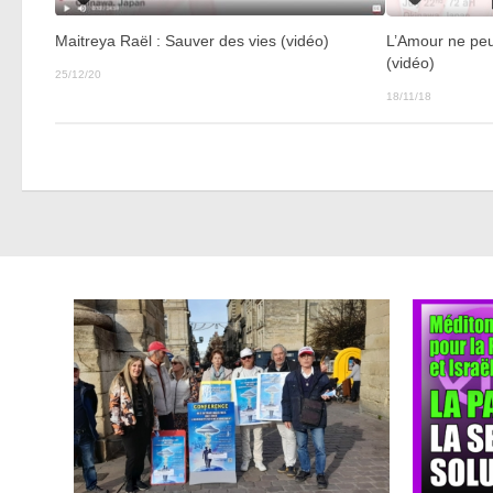
Maitreya Raël : Sauver des vies (vidéo)
L’Amour ne peu
(vidéo)
25/12/20
18/11/18