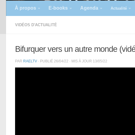
À propos
E-books
Agenda
Actualité
VIDÉOS D'ACTUALITÉ
Bifurquer vers un autre monde (vid
PAR
RAELTV
· PUBLIÉ
26/04/22
· MIS À JOUR
13/05/22