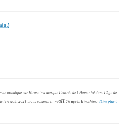
ais.)
bombe atomique sur Hiroshima marque l’entrée de l’Humanité dans l’âge de
aH
puis le 6 août 2021, nous sommes en 76
, 76
a
près
H
iroshima.
(Lire plus à