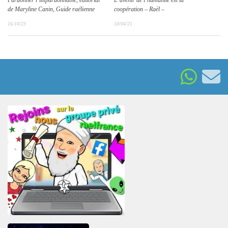
coopération – Raël –
de Maryline Canin, Guide raélienne
10/04/21
16/10/23