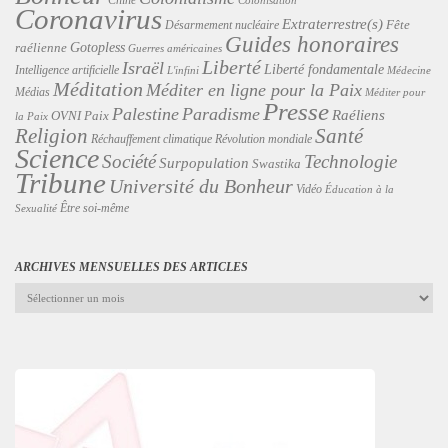
Colonisation
Coronavirus
Extraterrestre(s)
Désarmement nucléaire
Fête
Guides honoraires
Gotopless
raélienne
Guerres américaines
Liberté
Israël
Liberté fondamentale
Intelligence artificielle
L'infini
Médecine
Méditation
Méditer en ligne pour la Paix
Médias
Méditer pour
Presse
Palestine
Paradisme
Raéliens
Paix
OVNI
la Paix
Religion
Santé
Révolution mondiale
Réchauffement climatique
Science
Technologie
Société
Surpopulation
Swastika
Tribune
Université du Bonheur
Vidéo
Éducation à la
Être soi-même
Sexualité
ARCHIVES MENSUELLES DES ARTICLES
Archives
mensuelles
des
articles