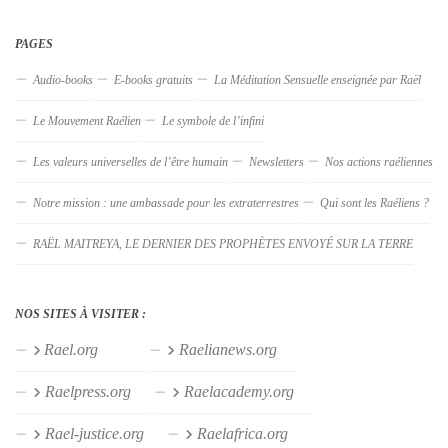
PAGES
Audio-books
E-books gratuits
La Méditation Sensuelle enseignée par Raël
Le Mouvement Raélien
Le symbole de l’infini
Les valeurs universelles de l’être humain
Newsletters
Nos actions raéliennes
Notre mission : une ambassade pour les extraterrestres
Qui sont les Raéliens ?
RAËL MAITREYA, LE DERNIER DES PROPHÈTES ENVOYÉ SUR LA TERRE
NOS SITES À VISITER :
Rael.org
Raelianews.org
Raelpress.org
Raelacademy.org
Rael-justice.org
Raelafrica.org