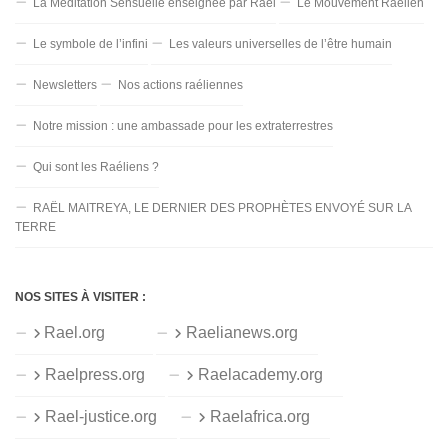
La Méditation Sensuelle enseignée par Raël
Le Mouvement Raélien
Le symbole de l’infini
Les valeurs universelles de l’être humain
Newsletters
Nos actions raéliennes
Notre mission : une ambassade pour les extraterrestres
Qui sont les Raéliens ?
RAËL MAITREYA, LE DERNIER DES PROPHÈTES ENVOYÉ SUR LA
TERRE
NOS SITES À VISITER :
Rael.org
Raelianews.org
Raelpress.org
Raelacademy.org
Rael-justice.org
Raelafrica.org