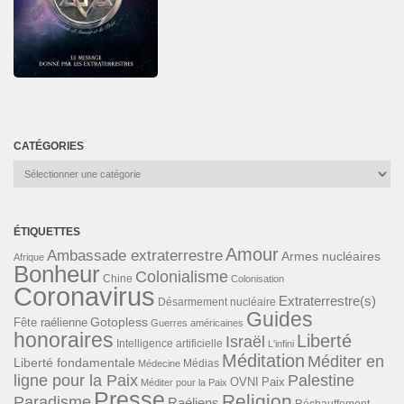
CATÉGORIES
Catégories
ÉTIQUETTES
Amour
Ambassade extraterrestre
Armes nucléaires
Afrique
Bonheur
Colonialisme
Chine
Colonisation
Coronavirus
Extraterrestre(s)
Désarmement nucléaire
Guides
Gotopless
Fête raélienne
Guerres américaines
honoraires
Liberté
Israël
Intelligence artificielle
L'infini
Méditation
Méditer en
Liberté fondamentale
Médias
Médecine
ligne pour la Paix
Palestine
Paix
OVNI
Méditer pour la Paix
Presse
Religion
Paradisme
Raéliens
Réchauffement