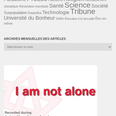
Science
Santé
Société
Révolution mondiale
climatique
Tribune
Technologie
Surpopulation
Swastika
Université du Bonheur
Vidéo
Éducation à la Sexualité
Être soi-
même
ARCHIVES MENSUELLES DES ARTICLES
Archives
mensuelles
des
articles