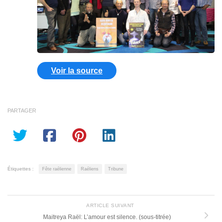
Voir la source
PARTAGER
Étiquettes :
Fête raélienne
Raéliens
Tribune
ARTICLE SUIVANT
Maitreya Raël: L’amour est silence. (sous-titrée)