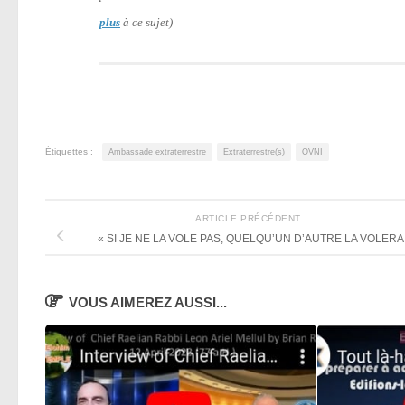
plus
à ce sujet)
Étiquettes :
Ambassade extraterrestre
Extraterrestre(s)
OVNI
ARTICLE PRÉCÉDENT
« SI JE NE LA VOLE PAS, QUELQU’UN D’AUTRE LA VOLERA.
VOUS AIMEREZ AUSSI...