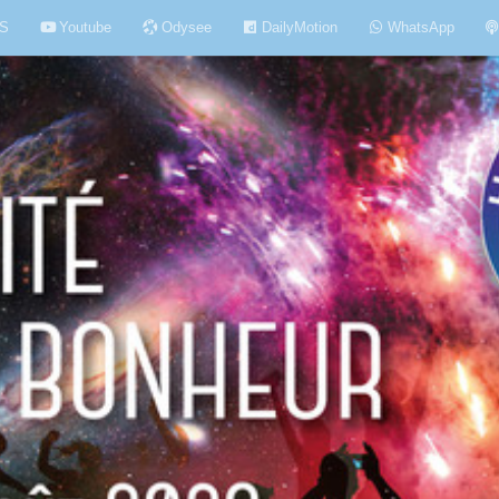
S
Youtube
Odysee
DailyMotion
WhatsApp