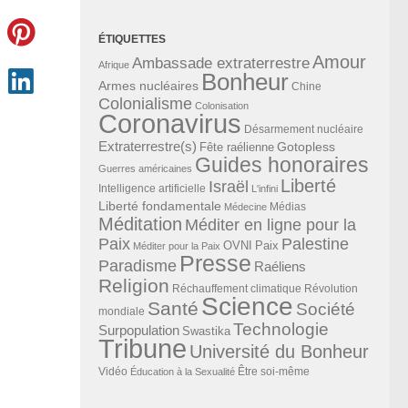
ÉTIQUETTES
Amour
Ambassade extraterrestre
Afrique
Bonheur
Armes nucléaires
Chine
Colonialisme
Colonisation
Coronavirus
Désarmement nucléaire
Extraterrestre(s)
Gotopless
Fête raélienne
Guides honoraires
Guerres américaines
Liberté
Israël
Intelligence artificielle
L'infini
Liberté fondamentale
Médias
Médecine
Méditation
Méditer en ligne pour la
Paix
Palestine
Paix
OVNI
Méditer pour la Paix
Presse
Paradisme
Raéliens
Religion
Révolution
Réchauffement climatique
Science
Santé
Société
mondiale
Technologie
Surpopulation
Swastika
Tribune
Université du Bonheur
Vidéo
Éducation à la Sexualité
Être soi-même