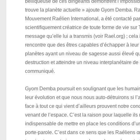
belliqueuse de ces dirigeants démontrent l’impossibili
trouve la planète actuelle » ajoute Gyom Demba. Ra
Mouvement Raélien International, a été contacté par 
scientifiquement créatrice de toute forme de vie sur
message qu’elle lui a transmis (voir Rael.org) ; cela 
rencontre que des êtres capables d’échapper à leur 
planètes ayant un niveau de sagesse aussi élevé que
destruction et atteindre un niveau interplanétaire de
communiqué.
Gyom Demba poursuit en soulignant que les humains 
leur évolution et que nous nous auto-détruirons si l’
face à tout ce qui vient d’ailleurs prouvent notre cond
venant de l’espace. C’est la raison pour laquelle ils 
indispensable de mettre en place les conditions d’un 
porte-parole. C’est dans ce sens que les Raéliens