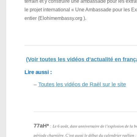
terrain et y construire une ambassade pour les extrate
le projet international « Une Ambassade pour les Ex
entier (Elohimembassy.org ).
(Voir toutes les vidéos d’actualité en franç
Lire aussi :
–
Toutes les vidéos de Raël sur le site
77aH*
:
Le 6 août, date anniversaire de l’explosion de la
période charnière. C’est aussi le début du calendrier raélien 