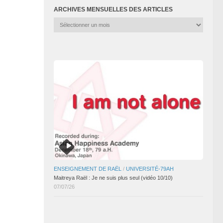
ARCHIVES MENSUELLES DES ARTICLES
Archives
mensuelles
des
articles
ENSEIGNEMENT DE RAËL
/
UNIVERSITÉ-79AH
Maitreya Raël : Je ne suis plus seul (vidéo 10/10)
07/07/26