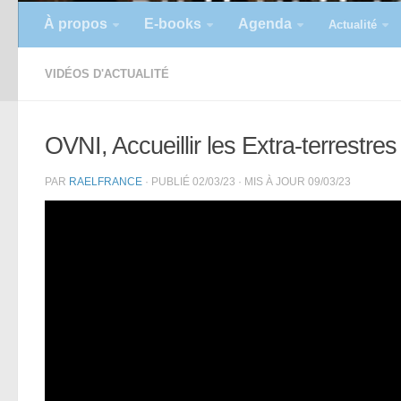
À propos
E-books
Agenda
Actualité
VIDÉOS D'ACTUALITÉ
OVNI, Accueillir les Extra-terrestres
PAR
RAELFRANCE
· PUBLIÉ
02/03/23
· MIS À JOUR
09/03/23