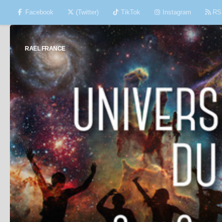
Facebook
(Twitter)
TikTok
Instagram
RS
Skip to content
RAËL FRANCE