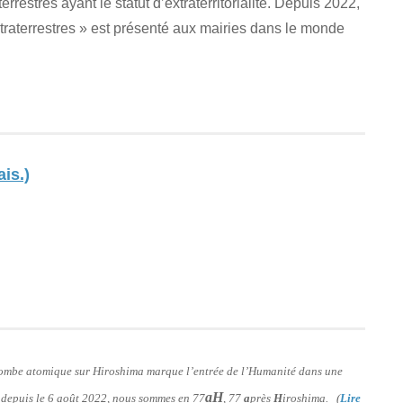
rrestres ayant le statut d’extraterritorialité. Depuis 2022,
traterrestres » est présenté aux mairies dans le monde
ais.)
 bombe atomique sur Hiroshima marque l’entrée de l’Humanité dans une
aH
: depuis le 6 août 2022, nous sommes en 77
, 77
a
près
H
iroshima. (
Lire