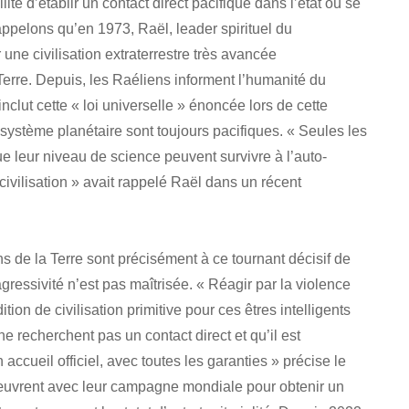
té d’établir un contact direct pacifique dans l’état où se
ppelons qu’en 1973, Raël, leader spirituel du
une civilisation extraterrestre très avancée
 Terre. Depuis, les Raéliens informent l’humanité du
inclut cette « loi universelle » énoncée lors de cette
système planétaire sont toujours pacifiques. « Seules les
 leur niveau de science peuvent survivre à l’auto-
 civilisation » avait rappelé Raël dans un récent
de la Terre sont précisément à ce tournant décisif de
agressivité n’est pas maîtrisée. « Réagir par la violence
ition de civilisation primitive pour ces êtres intelligents
ne recherchent pas un contact direct et qu’il est
accueil officiel, avec toutes les garanties » précise le
 œuvrent avec leur campagne mondiale pour obtenir un