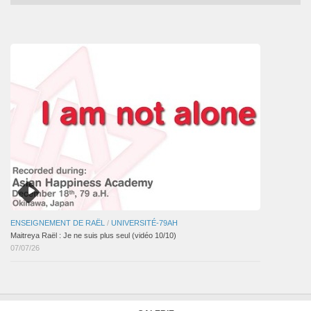
mensuelles
des
articles
ENSEIGNEMENT DE RAËL
/
UNIVERSITÉ-79AH
Maitreya Raël : Je ne suis plus seul (vidéo 10/10)
07/07/26