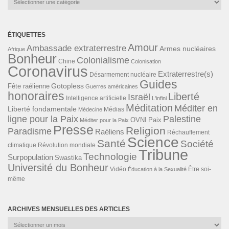
ÉTIQUETTES
Amour
Ambassade extraterrestre
Armes nucléaires
Afrique
Bonheur
Colonialisme
Chine
Colonisation
Coronavirus
Extraterrestre(s)
Désarmement nucléaire
Guides
Gotopless
Fête raélienne
Guerres américaines
honoraires
Liberté
Israël
Intelligence artificielle
L'infini
Méditation
Méditer en
Liberté fondamentale
Médias
Médecine
ligne pour la Paix
Palestine
Paix
OVNI
Méditer pour la Paix
Presse
Religion
Paradisme
Raéliens
Réchauffement
Science
Santé
Société
Révolution mondiale
climatique
Tribune
Technologie
Surpopulation
Swastika
Université du Bonheur
Vidéo
Éducation à la Sexualité
Être soi-
même
ARCHIVES MENSUELLES DES ARTICLES
Archives