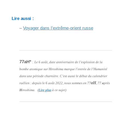
Lire aussi :
–
Voyager dans l’extrême-orient russe
77aH*
:
Le 6 août, date anniversaire de l’explosion de la
bombe atomique sur Hiroshima marque l’entrée de l’Humanité
dans une période charnière. C’est aussi le début du calendrier
aH
raélien : depuis le 6 août 2022, nous sommes en 77
, 77
a
près
H
iroshima. (
Lire plus
à ce sujet)