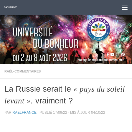
Skip to content
RAËL FRANCE
RAËL-COMMENTAIRES
La Russie serait le
« pays du soleil
, vraiment ?
levant »
PAR
RAELFRANCE
· PUBLIÉ
17/09/22
· MIS À JOUR
04/10/22