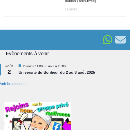
donner (sous-titrée)
18/09/16
Évènements à venir
Mis
2 août à 11:00
-
8 août à 13:00
AOÛT
2
en
Université du Bonheur du 2 au 8 août 2026
avant
Voir le calendrier