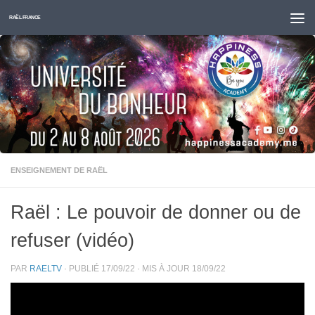
Skip to content
RAËL FRANCE
ENSEIGNEMENT DE RAËL
Raël : Le pouvoir de donner ou de
refuser (vidéo)
PAR
RAELTV
· PUBLIÉ
17/09/22
· MIS À JOUR
18/09/22