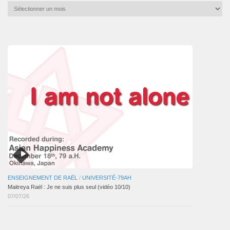
Archives
mensuelles
des
articles
ENSEIGNEMENT DE RAËL
/
UNIVERSITÉ-79AH
Maitreya Raël : Je ne suis plus seul (vidéo 10/10)
07/07/26