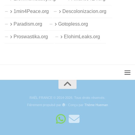
1min4Peace.org
Descolonizacion.org
Paradism.org
Gotopless.org
Proswastika.org
ElohimLeaks.org
RAËL FRANCE © 2014-2026. Tous droits réservés.
Fièrement propulsé par
- Conçu par
Thème Hueman