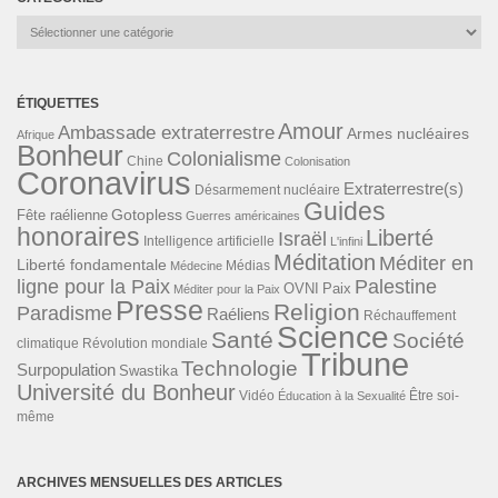
Catégories
ÉTIQUETTES
Amour
Ambassade extraterrestre
Armes nucléaires
Afrique
Bonheur
Colonialisme
Chine
Colonisation
Coronavirus
Extraterrestre(s)
Désarmement nucléaire
Guides
Gotopless
Fête raélienne
Guerres américaines
honoraires
Liberté
Israël
Intelligence artificielle
L'infini
Méditation
Méditer en
Liberté fondamentale
Médias
Médecine
ligne pour la Paix
Palestine
Paix
OVNI
Méditer pour la Paix
Presse
Religion
Paradisme
Raéliens
Réchauffement
Science
Santé
Société
Révolution mondiale
climatique
Tribune
Technologie
Surpopulation
Swastika
Université du Bonheur
Vidéo
Éducation à la Sexualité
Être soi-
même
ARCHIVES MENSUELLES DES ARTICLES