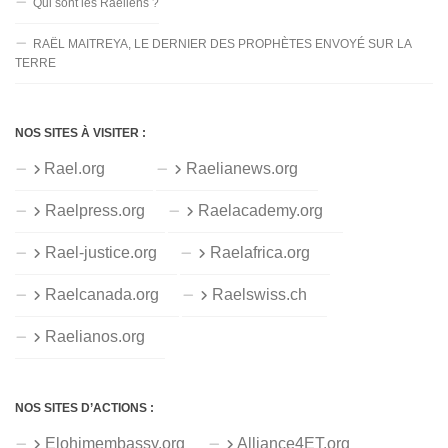
Qui sont les Raéliens ?
RAËL MAITREYA, LE DERNIER DES PROPHÈTES ENVOYÉ SUR LA
TERRE
NOS SITES À VISITER :
Rael.org
Raelianews.org
Raelpress.org
Raelacademy.org
Rael-justice.org
Raelafrica.org
Raelcanada.org
Raelswiss.ch
Raelianos.org
NOS SITES D’ACTIONS :
Elohimembassy.org
Alliance4ET.org