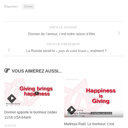
Étiquettes :
Donner
ARTICLE SUIVANT
Donner de l’amour, c’est notre raison d’être
ARTICLE PRÉCÉDENT
La Russie serait le
« pays du soleil levant »
, vraiment ?
VOUS AIMEREZ AUSSI...
Donner apporte le bonheur (vidéo
11/16 USA 64aH)
Maitreya Raël: Le bonheur, c’est
11/03/18