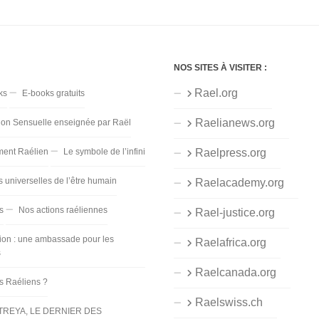
NOS SITES À VISITER :
Rael.org
ks
E-books gratuits
Raelianews.org
ion Sensuelle enseignée par Raël
ent Raélien
Le symbole de l’infini
Raelpress.org
s universelles de l’être humain
Raelacademy.org
s
Nos actions raéliennes
Rael-justice.org
ion : une ambassade pour les
Raelafrica.org
s
Raelcanada.org
es Raéliens ?
Raelswiss.ch
TREYA, LE DERNIER DES