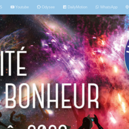
S
Youtube
Odysee
DailyMotion
WhatsApp