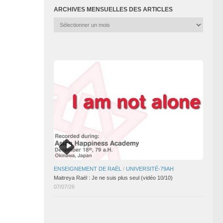
ARCHIVES MENSUELLES DES ARTICLES
Archives
mensuelles
des
articles
ENSEIGNEMENT DE RAËL
/
UNIVERSITÉ-79AH
Maitreya Raël : Je ne suis plus seul (vidéo 10/10)
07/07/26