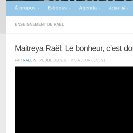
À propos
E-books
Agenda
Actualité
ENSEIGNEMENT DE RAËL
Maitreya Raël: Le bonheur, c’est don
PAR
RAELTV
· PUBLIÉ
18/09/16
· MIS À JOUR
05/05/21