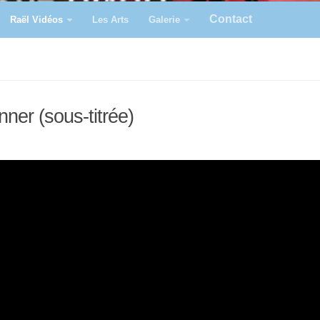
Contact
Raël Vidéos
Les Arts
Galerie
ner (sous-titrée)