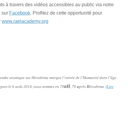
 à travers des vidéos accessibles au public via notre
i sur
Facebook
. Profitez de cette opportunité pour
r
www.raelacademy.org
a bombe atomique sur Hiroshima marque l’entrée de l’Humanité dans l’âge
aH
 depuis le 6 août 2014, nous sommes en 70
, 70
a
près
H
iroshima.
(Lire