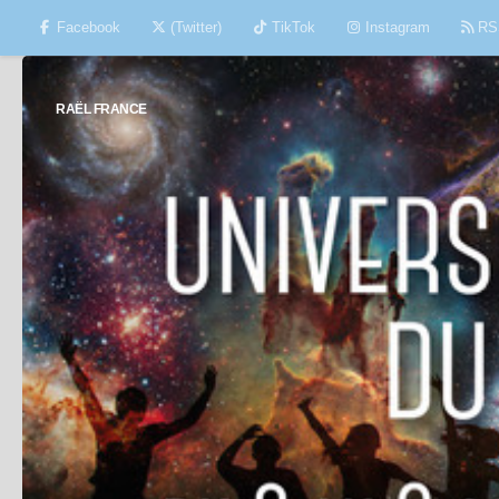
Facebook
(Twitter)
TikTok
Instagram
RS
Skip to content
RAËL FRANCE