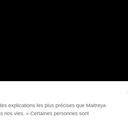
s explications les plus précises que Maitreya
ns nos vies. « Certaines personnes sont