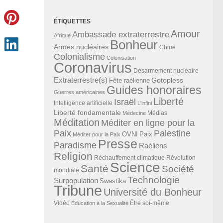
ÉTIQUETTES
Amour
Ambassade extraterrestre
Afrique
Bonheur
Armes nucléaires
Chine
Colonialisme
Colonisation
Coronavirus
Désarmement nucléaire
Extraterrestre(s)
Gotopless
Fête raélienne
Guides honoraires
Guerres américaines
Liberté
Israël
Intelligence artificielle
L'infini
Liberté fondamentale
Médias
Médecine
Méditation
Méditer en ligne pour la
Paix
Palestine
Paix
OVNI
Méditer pour la Paix
Presse
Paradisme
Raéliens
Religion
Révolution
Réchauffement climatique
Science
Santé
Société
mondiale
Technologie
Surpopulation
Swastika
Tribune
Université du Bonheur
Vidéo
Éducation à la Sexualité
Être soi-même