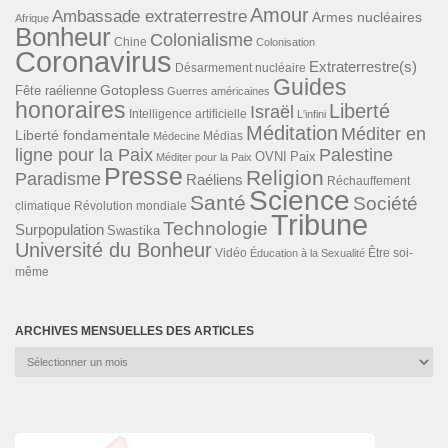
Amour
Ambassade extraterrestre
Armes nucléaires
Afrique
Bonheur
Colonialisme
Chine
Colonisation
Coronavirus
Extraterrestre(s)
Désarmement nucléaire
Guides
Gotopless
Fête raélienne
Guerres américaines
honoraires
Liberté
Israël
Intelligence artificielle
L'infini
Méditation
Méditer en
Liberté fondamentale
Médias
Médecine
ligne pour la Paix
Palestine
Paix
OVNI
Méditer pour la Paix
Presse
Religion
Paradisme
Raéliens
Réchauffement
Science
Santé
Société
Révolution mondiale
climatique
Tribune
Technologie
Surpopulation
Swastika
Université du Bonheur
Vidéo
Éducation à la Sexualité
Être soi-
même
ARCHIVES MENSUELLES DES ARTICLES
Archives
mensuelles
des
articles