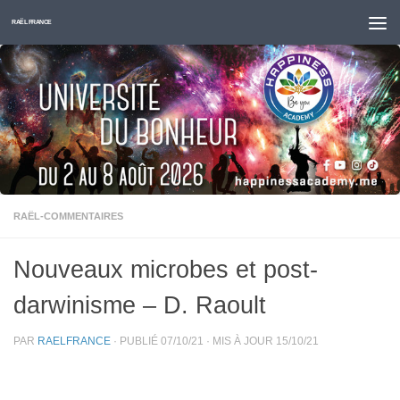
Skip to content
RAËL FRANCE
RAËL-COMMENTAIRES
Nouveaux microbes et post-
darwinisme – D. Raoult
PAR
RAELFRANCE
· PUBLIÉ
07/10/21
· MIS À JOUR
15/10/21