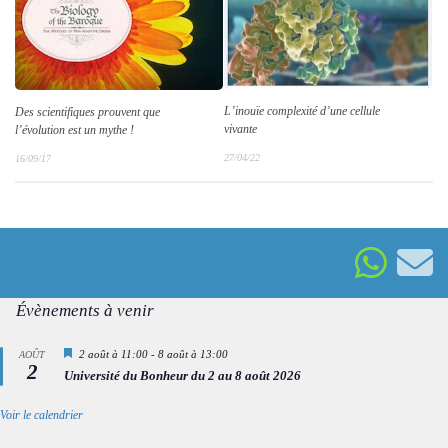
L’inouïe complexité d’une cellule
Des scientifiques prouvent que
vivante
l’évolution est un mythe !
27/04/22
16/09/17
Évènements à venir
Mis
2 août à 11:00
-
8 août à 13:00
AOÛT
2
en
Université du Bonheur du 2 au 8 août 2026
avant
Voir le calendrier