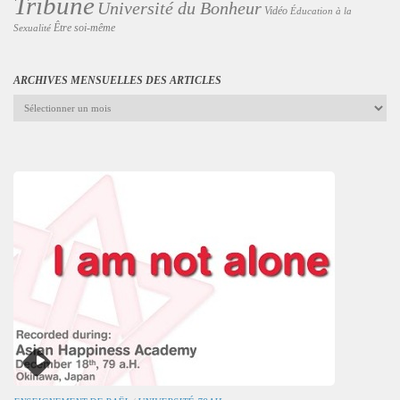
Tribune
Université du Bonheur
Vidéo
Éducation à la
Être soi-même
Sexualité
ARCHIVES MENSUELLES DES ARTICLES
Archives
mensuelles
des
articles