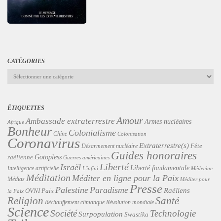
CATÉGORIES
Catégories
ÉTIQUETTES
Amour
Ambassade extraterrestre
Armes nucléaires
Afrique
Bonheur
Colonialisme
Chine
Colonisation
Coronavirus
Extraterrestre(s)
Désarmement nucléaire
Fête
Guides honoraires
Gotopless
raélienne
Guerres américaines
Liberté
Israël
Liberté fondamentale
Intelligence artificielle
L'infini
Médecine
Méditation
Méditer en ligne pour la Paix
Médias
Méditer pour
Presse
Palestine
Paradisme
Raéliens
Paix
OVNI
la Paix
Religion
Santé
Révolution mondiale
Réchauffement climatique
Science
Technologie
Société
Surpopulation
Swastika