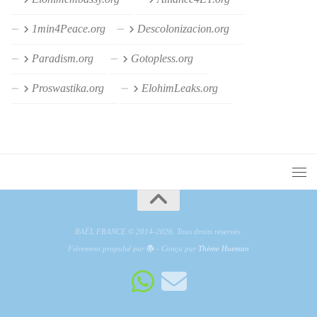
1min4Peace.org
Descolonizacion.org
Paradism.org
Gotopless.org
Proswastika.org
ElohimLeaks.org
RAËL FRANCE © 2014-2026. Tous droits réservés.
Fièrement propulsé par
- Conçu par
Thème Hueman