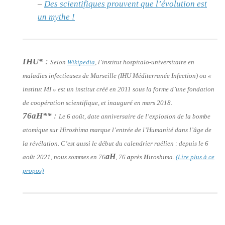
–
Des scientifiques prouvent que l’évolution est
un mythe !
IHU*
:
Selon
Wikipedia
, l’institut hospitalo-universitaire en
maladies infectieuses de Marseille (IHU Méditerranée Infection) ou «
institut MI » est un institut créé en 2011 sous la forme d’une fondation
de coopération scientifique, et inauguré en mars 2018.
76aH**
:
Le 6 août, date anniversaire de l’explosion de la bombe
atomique sur Hiroshima marque l’entrée de l’Humanité dans l’âge de
la révélation. C’est aussi le début du calendrier raélien : depuis le 6
aH
août 2021, nous sommes en 76
, 76
a
près
H
iroshima.
(Lire plus à ce
propos)