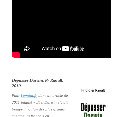
Dépasser Darwin, Pr Raoult,
2010
Pour
Lepoint.fr
, dans un article de
2011 intitulé
« Et si Darwin s’était
trompé ? »
, l’un des plus grands
chercheurs français en