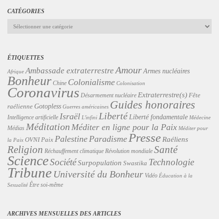
CATÉGORIES
Catégories
ÉTIQUETTES
Amour
Ambassade extraterrestre
Armes nucléaires
Afrique
Bonheur
Colonialisme
Chine
Colonisation
Coronavirus
Extraterrestre(s)
Désarmement nucléaire
Fête
Guides honoraires
Gotopless
raélienne
Guerres américaines
Liberté
Israël
Liberté fondamentale
Intelligence artificielle
L'infini
Médecine
Méditation
Méditer en ligne pour la Paix
Médias
Méditer pour
Presse
Palestine
Paradisme
Raéliens
Paix
OVNI
la Paix
Religion
Santé
Révolution mondiale
Réchauffement climatique
Science
Technologie
Société
Surpopulation
Swastika
Tribune
Université du Bonheur
Vidéo
Éducation à la
Être soi-même
Sexualité
ARCHIVES MENSUELLES DES ARTICLES