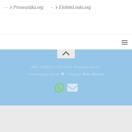
Proswastika.org
ElohimLeaks.org
RAËL FRANCE © 2014-2026. Tous droits réservés.
Fièrement propulsé par
- Conçu par
Thème Hueman