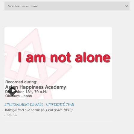
Archives
mensuelles
des
articles
ENSEIGNEMENT DE RAËL
/
UNIVERSITÉ-79AH
Maitreya Raël : Je ne suis plus seul (vidéo 10/10)
07/07/26