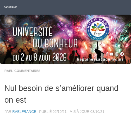
Skip to content
RAËL FRANCE
RAËL-COMMENTAIRES
Nul besoin de s’améliorer quand
on est
PAR
RAELFRANCE
· PUBLIÉ
02/10/21
· MIS À JOUR
03/10/21