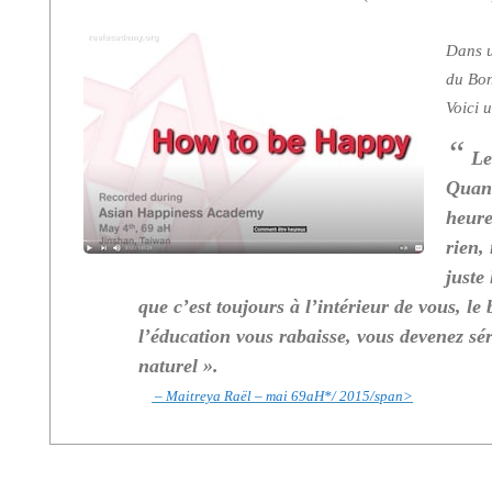
Dans u
du Bon
Voici 
“
Le
Quand
heure
rien,
juste
que c’est toujours à l’intérieur de vous, le
l’éducation vous rabaisse, vous devenez sé
naturel ».
– Maitreya Raël – mai 69aH*/ 2015/span>