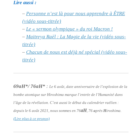
Lire aussi :
–
Personne n’est là pour nous apprendre à ÊTRE
(vidéo sous-titrée)
–
Le « sermon olympique » du roi Macron !
–
Maitreya Raël : La Magie de la vie (vidéo sous-
titrée)
–
Chacun de nous est déjà né spécial (vidéo sous-
titrée)
69aH*/ 76aH*
:
Le 6 août, date anniversaire de l’explosion de la
bombe atomique sur Hiroshima marque l’entrée de l’Humanité dans
l’âge de la révélation. C’est aussi le début du calendrier raélien :
aH
depuis le 6 août 2021, nous sommes en 76
, 76
a
près
H
iroshima.
(Lire plus à ce propos)