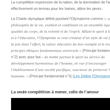
La compétition expression de la nation, de la domination de l’a
effectivement un terreau pour les haines, attise les peurs.
La Charte olympique définit pourtant l’Olympisme comme :
« u
philosophie de la vie, exaltant et combinant en un ensemble équi
qualités du corps, de la volonté et de l’esprit. Alliant le sport à l
et à l’éducation, l’Olympisme se veut créateur d’un style de vie 
la joie dans l’effort, la valeur éducative du bon exemple et le re
(Principe fondam
principes éthiques fondamentaux universels »
n°2) avec pour but
« de mettre partout le sport au service du
développement harmonieux de l’homme, en vue d’encourager
l’établissement d’une société pacifique, soucieuse de préserver l
(Principe fondamental n°3) (
Lire Définir l’Olympis
humaine. »
La seule compétition à mener, celle de l’amour