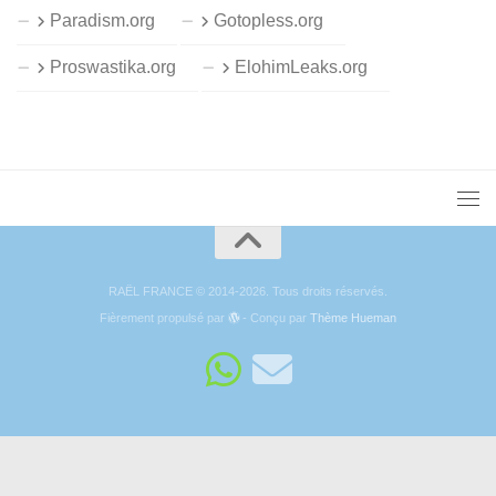
Paradism.org
Gotopless.org
Proswastika.org
ElohimLeaks.org
RAËL FRANCE © 2014-2026. Tous droits réservés.
Fièrement propulsé par
- Conçu par
Thème Hueman