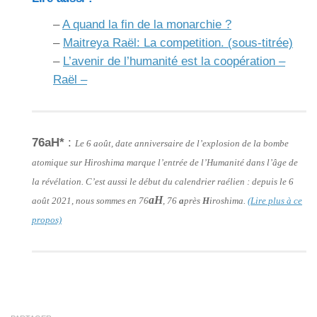
–
A quand la fin de la monarchie ?
–
Maitreya Raël: La competition. (sous-titrée)
–
L’avenir de l’humanité est la coopération –
Raël –
76aH*
:
Le 6 août, date anniversaire de l’explosion de la bombe
atomique sur Hiroshima marque l’entrée de l’Humanité dans l’âge de
la révélation. C’est aussi le début du calendrier raélien : depuis le 6
aH
août 2021, nous sommes en 76
, 76
a
près
H
iroshima.
(Lire plus à ce
propos)