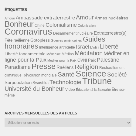
ÉTIQUETTES
Amour
Ambassade extraterrestre
Armes nucléaires
Afrique
Bonheur
Colonialisme
Chine
Colonisation
Coronavirus
Extraterrestre(s)
Désarmement nucléaire
Guides
Gotopless
Fête raélienne
Guerres américaines
honoraires
Liberté
Israël
Intelligence artificielle
L'infini
Méditation
Méditer en
Liberté fondamentale
Médias
Médecine
ligne pour la Paix
Palestine
Paix
OVNI
Méditer pour la Paix
Presse
Religion
Paradisme
Raéliens
Réchauffement
Science
Santé
Société
Révolution mondiale
climatique
Tribune
Technologie
Surpopulation
Swastika
Université du Bonheur
Vidéo
Éducation à la Sexualité
Être soi-
même
ARCHIVES MENSUELLES DES ARTICLES
Archives
mensuelles
des