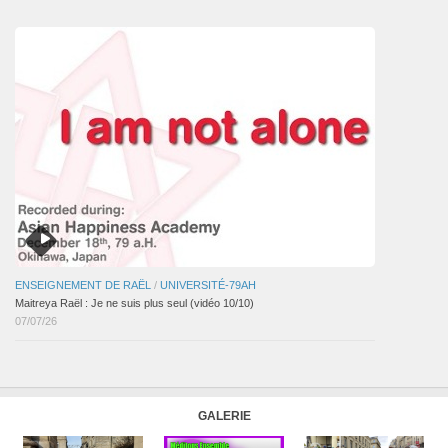
articles
ENSEIGNEMENT DE RAËL
/
UNIVERSITÉ-79AH
Maitreya Raël : Je ne suis plus seul (vidéo 10/10)
07/07/26
GALERIE