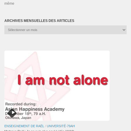
même
ARCHIVES MENSUELLES DES ARTICLES
Archives
mensuelles
des
articles
ENSEIGNEMENT DE RAËL
/
UNIVERSITÉ-79AH