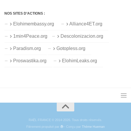
NOS SITES D’ACTIONS :
Elohimembassy.org
Alliance4ET.org
1min4Peace.org
Descolonizacion.org
Paradism.org
Gotopless.org
Proswastika.org
ElohimLeaks.org
RAËL FRANCE © 2014-2026. Tous droits réservés.
Fièrement propulsé par
- Conçu par
Thème Hueman