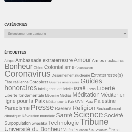
CATÉGORIES
Catégories
ÉTIQUETTES
Amour
Ambassade extraterrestre
Armes nucléaires
Afrique
Bonheur
Colonialisme
Chine
Colonisation
Coronavirus
Extraterrestre(s)
Désarmement nucléaire
Guides
Gotopless
Fête raélienne
Guerres américaines
honoraires
Liberté
Israël
Intelligence artificielle
L'infini
Méditation
Méditer en
Liberté fondamentale
Médias
Médecine
ligne pour la Paix
Palestine
Paix
OVNI
Méditer pour la Paix
Presse
Religion
Paradisme
Raéliens
Réchauffement
Science
Santé
Société
Révolution mondiale
climatique
Tribune
Technologie
Surpopulation
Swastika
Université du Bonheur
Vidéo
Éducation à la Sexualité
Être soi-