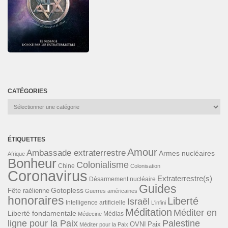
CATÉGORIES
Catégories
ÉTIQUETTES
Amour
Ambassade extraterrestre
Armes nucléaires
Afrique
Bonheur
Colonialisme
Chine
Colonisation
Coronavirus
Extraterrestre(s)
Désarmement nucléaire
Guides
Gotopless
Fête raélienne
Guerres américaines
honoraires
Liberté
Israël
Intelligence artificielle
L'infini
Méditation
Méditer en
Liberté fondamentale
Médias
Médecine
ligne pour la Paix
Palestine
Paix
OVNI
Méditer pour la Paix