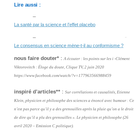
Lire aussi :
–
La santé par la science et l’effet placebo
–
Le consensus en science mène-t-il au conformisme ?
nous faire douter*
:
A écouter : les points sur les i -Clément
Viktorovitch : Éloge du doute, Clique TV, 2 juin 2020
https://www.facebook.com/watch/?v=177963566988459
inspiré d’articles**
:
Sur corrélations et causalités, Etienne
Klein, physicien et philosophe des sciences a énoncé avec humour : Ce
n’est pas parce qu’il y a des grenouilles après la pluie qu’on a le droit
de dire qu’il a plu des grenouilles ». Le physicien et philosophe (26
avril 2020 – Emission C politique).