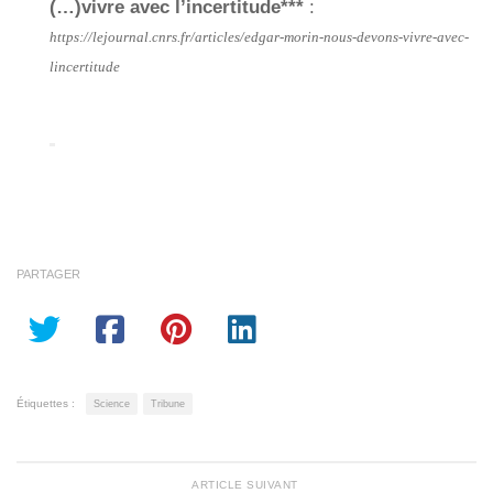
(…)vivre avec l’incertitude***
:
https://lejournal.cnrs.fr/articles/edgar-morin-nous-devons-vivre-avec-
lincertitude
PARTAGER
Étiquettes :
Science
Tribune
ARTICLE SUIVANT