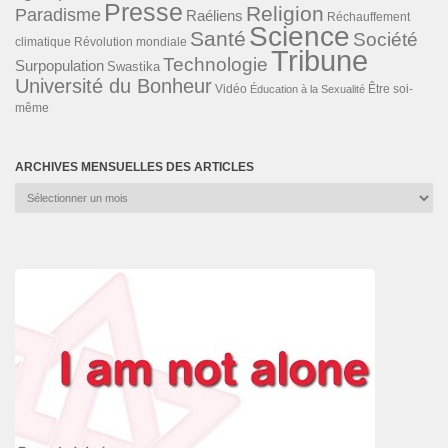
Presse
Religion
Paradisme
Raéliens
Réchauffement
Science
Santé
Société
Révolution mondiale
climatique
Tribune
Technologie
Surpopulation
Swastika
Université du Bonheur
Vidéo
Éducation à la Sexualité
Être soi-
même
ARCHIVES MENSUELLES DES ARTICLES
Archives
mensuelles
des
articles