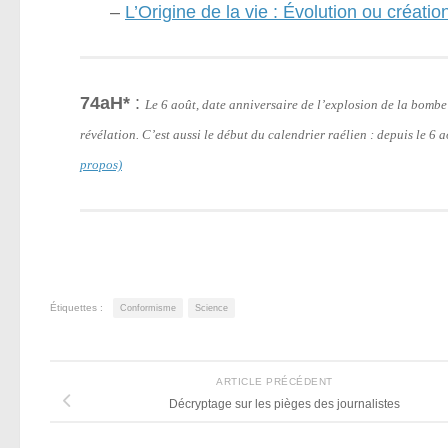
–
L’Origine de la vie : Évolution ou création
74aH*
:
Le 6 août, date anniversaire de l’explosion de la bomb
révélation. C’est aussi le début du calendrier raélien : depuis le 6
propos)
Étiquettes :
Conformisme
Science
ARTICLE PRÉCÉDENT
Décryptage sur les pièges des journalistes