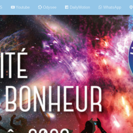
S
Youtube
Odysee
DailyMotion
WhatsApp