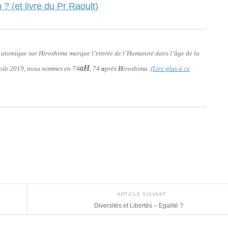
 ? (et livre du Pr Raoult)
e atomique sur Hiroshima marque l’entrée de l’Humanité dans l’âge de la
aH
 août 2019, nous sommes en 74
, 74
a
près
H
iroshima.
(Lire plus à ce
ARTICLE SUIVANT
Diversités et Libertés – Egalité ?