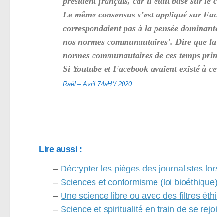
président français, car il était basé sur le
Le même consensus s’est appliqué sur Fac
correspondaient pas à la pensée dominante.
nos normes communautaires’. Dire que la te
normes communautaires de ces temps pri
Si Youtube et Facebook avaient existé à ce
Raël – Avril 74aH*/ 2020
Lire aussi :
–
Décrypter les pièges des journalistes lors
–
Sciences et conformisme (loi bioéthique
–
Une science libre ou avec des filtres éth
–
Science et spiritualité en train de se rejo