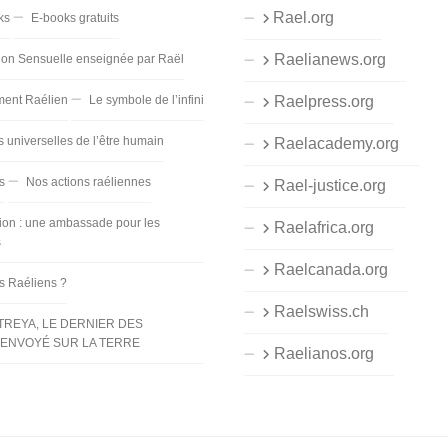
Rael.org
ks
E-books gratuits
Raelianews.org
ion Sensuelle enseignée par Raël
ent Raélien
Le symbole de l’infini
Raelpress.org
s universelles de l’être humain
Raelacademy.org
s
Nos actions raéliennes
Rael-justice.org
ion : une ambassade pour les
Raelafrica.org
s
Raelcanada.org
es Raéliens ?
Raelswiss.ch
TREYA, LE DERNIER DES
ENVOYÉ SUR LA TERRE
Raelianos.org