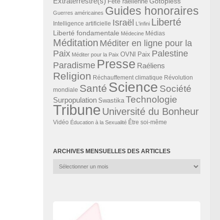
Extraterrestre(s)
Gotopless
Fête raélienne
Guides honoraires
Guerres américaines
Liberté
Israël
Intelligence artificielle
L'infini
Liberté fondamentale
Médias
Médecine
Méditation
Méditer en ligne pour la
Paix
Palestine
Paix
OVNI
Méditer pour la Paix
Presse
Paradisme
Raéliens
Religion
Révolution
Réchauffement climatique
Science
Santé
Société
mondiale
Technologie
Surpopulation
Swastika
Tribune
Université du Bonheur
Vidéo
Éducation à la Sexualité
Être soi-même
ARCHIVES MENSUELLES DES ARTICLES
Archives
mensuelles
des
articles