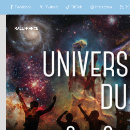
Facebook
(Twitter)
TikTok
Instagram
RS
Skip to content
RAËL FRANCE