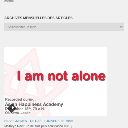
même
ARCHIVES MENSUELLES DES ARTICLES
Archives
mensuelles
des
articles
ENSEIGNEMENT DE RAËL
/
UNIVERSITÉ-79AH
Maitreya Raël : Je ne suis plus seul (vidéo 10/10)