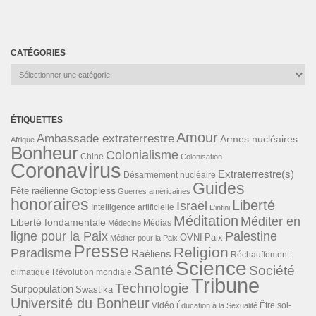
CATÉGORIES
Catégories
ÉTIQUETTES
Amour
Ambassade extraterrestre
Armes nucléaires
Afrique
Bonheur
Colonialisme
Chine
Colonisation
Coronavirus
Extraterrestre(s)
Désarmement nucléaire
Guides
Gotopless
Fête raélienne
Guerres américaines
honoraires
Liberté
Israël
Intelligence artificielle
L'infini
Méditation
Méditer en
Liberté fondamentale
Médias
Médecine
ligne pour la Paix
Palestine
Paix
OVNI
Méditer pour la Paix
Presse
Religion
Paradisme
Raéliens
Réchauffement
Science
Santé
Société
Révolution mondiale
climatique
Tribune
Technologie
Surpopulation
Swastika
Université du Bonheur
Vidéo
Éducation à la Sexualité
Être soi-