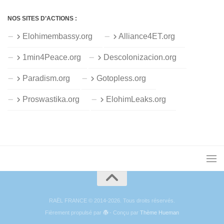
NOS SITES D’ACTIONS :
Elohimembassy.org
Alliance4ET.org
1min4Peace.org
Descolonizacion.org
Paradism.org
Gotopless.org
Proswastika.org
ElohimLeaks.org
RAËL FRANCE © 2014-2026. Tous droits réservés.
Fièrement propulsé par
- Conçu par
Thème Hueman