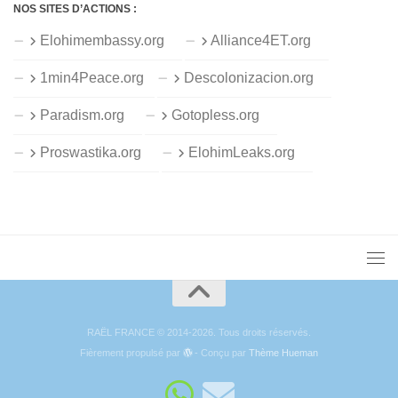
NOS SITES D’ACTIONS :
Elohimembassy.org
Alliance4ET.org
1min4Peace.org
Descolonizacion.org
Paradism.org
Gotopless.org
Proswastika.org
ElohimLeaks.org
RAËL FRANCE © 2014-2026. Tous droits réservés.
Fièrement propulsé par
- Conçu par
Thème Hueman