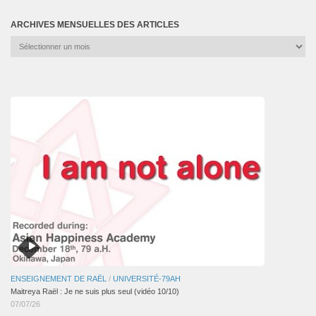
ARCHIVES MENSUELLES DES ARTICLES
Archives
mensuelles
des
articles
ENSEIGNEMENT DE RAËL
/
UNIVERSITÉ-79AH
Maitreya Raël : Je ne suis plus seul (vidéo 10/10)
07/07/26