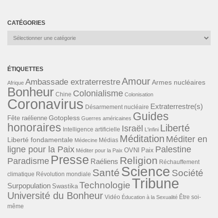
CATÉGORIES
Catégories
ÉTIQUETTES
Amour
Ambassade extraterrestre
Armes nucléaires
Afrique
Bonheur
Colonialisme
Chine
Colonisation
Coronavirus
Extraterrestre(s)
Désarmement nucléaire
Guides
Gotopless
Fête raélienne
Guerres américaines
honoraires
Liberté
Israël
Intelligence artificielle
L'infini
Méditation
Méditer en
Liberté fondamentale
Médias
Médecine
ligne pour la Paix
Palestine
Paix
OVNI
Méditer pour la Paix
Presse
Religion
Paradisme
Raéliens
Réchauffement
Science
Santé
Société
Révolution mondiale
climatique
Tribune
Technologie
Surpopulation
Swastika
Université du Bonheur
Vidéo
Éducation à la Sexualité
Être soi-
même