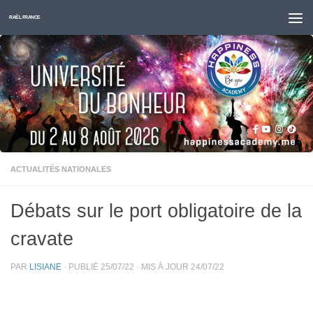
Skip to content
RAËL FRANCE
ACTUALITÉS NATIONALES
Débats sur le port obligatoire de la
cravate
PAR
LISIANE
· PUBLIÉ
25/07/22
· MIS À JOUR
24/07/22