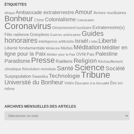
ÉTIQUETTES
Amour
Ambassade extraterrestre
Armes nucléaires
Afrique
Bonheur
Colonialisme
Chine
Colonisation
Coronavirus
Extraterrestre(s)
Désarmement nucléaire
Guides
Gotopless
Fête raélienne
Guerres américaines
honoraires
Liberté
Israël
Intelligence artificielle
L'infini
Méditation
Méditer en
Liberté fondamentale
Médias
Médecine
ligne pour la Paix
Palestine
Paix
OVNI
Méditer pour la Paix
Presse
Religion
Paradisme
Raéliens
Réchauffement
Science
Santé
Société
Révolution mondiale
climatique
Tribune
Technologie
Surpopulation
Swastika
Université du Bonheur
Vidéo
Éducation à la Sexualité
Être soi-
même
ARCHIVES MENSUELLES DES ARTICLES
Archives
mensuelles
des
articles