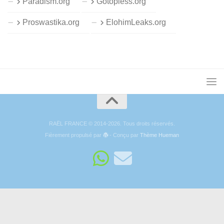
Paradism.org
Gotopless.org
Proswastika.org
ElohimLeaks.org
RAËL FRANCE © 2014-2026. Tous droits réservés.
Fièrement propulsé par
- Conçu par
Thème Hueman