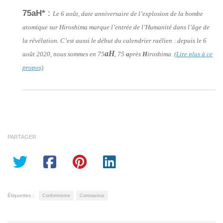
75aH*
:
Le 6 août, date anniversaire de l’explosion de la bombe
atomique sur Hiroshima marque l’entrée de l’Humanité dans l’âge de
la révélation. C’est aussi le début du calendrier raélien : depuis le 6
aH
août 2020, nous sommes en 75
, 75
a
près
H
iroshima.
(Lire plus à ce
propos)
PARTAGER
Étiquettes :
Conformisme
Coronavirus