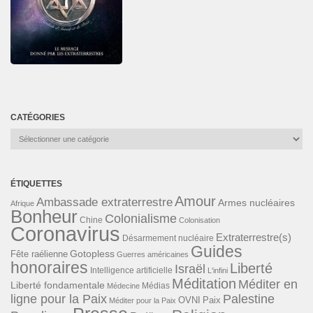
CATÉGORIES
Catégories
ÉTIQUETTES
Amour
Ambassade extraterrestre
Armes nucléaires
Afrique
Bonheur
Colonialisme
Chine
Colonisation
Coronavirus
Extraterrestre(s)
Désarmement nucléaire
Guides
Gotopless
Fête raélienne
Guerres américaines
honoraires
Liberté
Israël
Intelligence artificielle
L'infini
Méditation
Méditer en
Liberté fondamentale
Médias
Médecine
ligne pour la Paix
Palestine
Paix
OVNI
Méditer pour la Paix