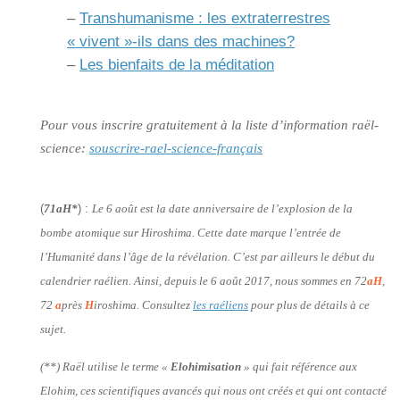
–
Transhumanisme : les extraterrestres
« vivent »-ils dans des machines?
–
Les bienfaits de la méditation
Pour vous inscrire gratuitement à la liste d’information raël-
science:
souscrire-rael-science-français
(
71aH*
) :
Le 6 août est la date anniversaire de l’explosion de la
bombe atomique sur Hiroshima. Cette date marque l’entrée de
l’Humanité dans l’âge de la révélation. C’est par ailleurs le début du
calendrier raélien. Ainsi, depuis le 6 août 2017, nous sommes en 72
aH
,
72
a
près
H
iroshima. Consultez
les raéliens
pour plus de détails à ce
sujet.
(**) Raël utilise le terme «
Elohimisation
» qui fait référence aux
Elohim, ces scientifiques avancés qui nous ont créés et qui ont contacté