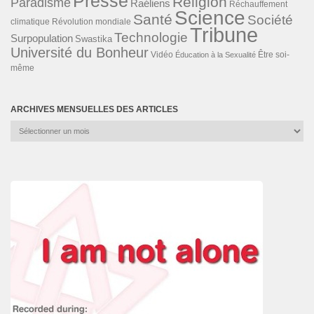
Presse
Religion
Paradisme
Raéliens
Réchauffement
Science
Santé
Société
Révolution mondiale
climatique
Tribune
Technologie
Surpopulation
Swastika
Université du Bonheur
Vidéo
Éducation à la Sexualité
Être soi-
même
ARCHIVES MENSUELLES DES ARTICLES
Archives
mensuelles
des
articles