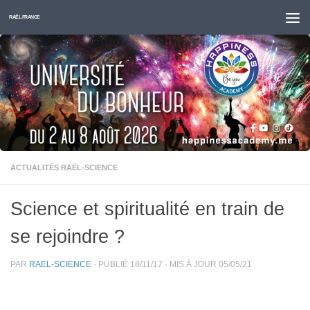
Skip to content
RAËL FRANCE
ACTUALITÉS RAËL-SCIENCE
Science et spiritualité en train de
se rejoindre ?
PAR
RAEL-SCIENCE
· PUBLIÉ
18/11/17
· MIS À JOUR
05/05/21